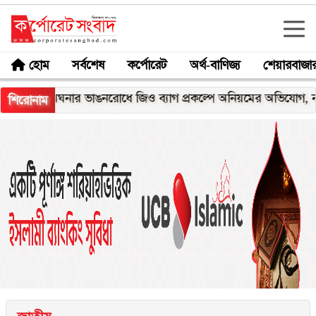
হোম
সর্বশেষ
কর্পোরেট
অর্থ-বাণিজ্য
শেয়ারবাজা
মেঘনার ভাঙনরোধে জিও ব্যাগ প্রকল্পে অনিয়মের অভিযোগ, নদীরকূলে 
শিরোনাম