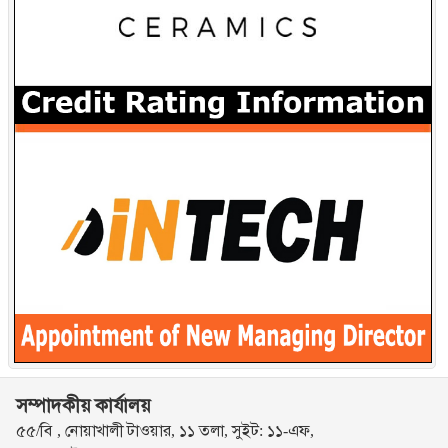
সম্পাদকীয় কার্যালয়
৫৫/বি , নোয়াখালী টাওয়ার, ১১ তলা, সুইট: ১১-এফ,