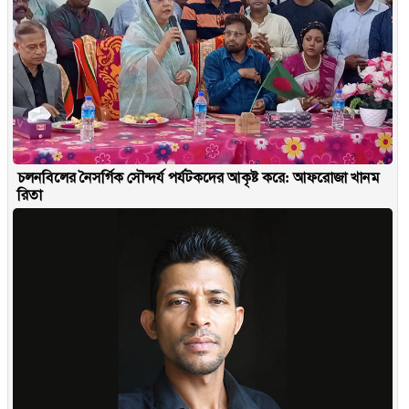
চলনবিলের নৈসর্গিক সৌন্দর্য পর্যটকদের আকৃষ্ট করে: আফরোজা খানম
রিতা