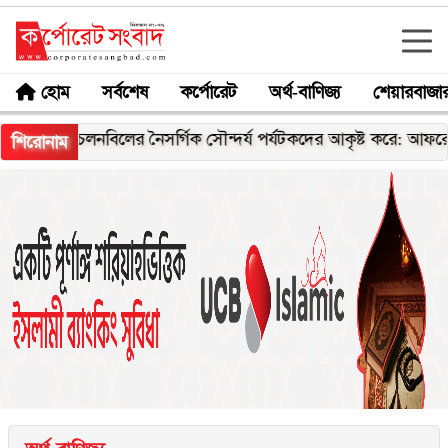
হোম
সর্বশেষ
কর্পোরেট
অর্থ-বাণিজ্য
শেয়ারবাজা
চলনবিলের নৈসর্গিক সৌন্দর্য পর্যটকদের আকৃষ্ট করে: আফরোজা খানম 
শিরোনাম