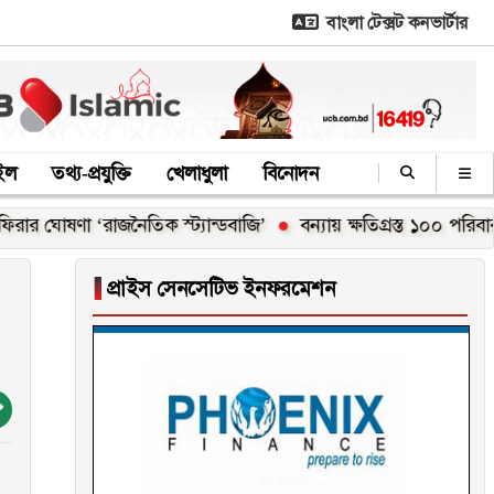
বাংলা টেক্সট কনভার্টার
াইল
তথ্য-প্রযুক্তি
খেলাধুলা
বিনোদন
ণা ‘রাজনৈতিক স্ট্যান্ডবাজি’
বন্যায় ক্ষতিগ্রস্ত ১০০ পরিবারকে নতুন 
▐
প্রাইস সেনসেটিভ ইনফরমেশন