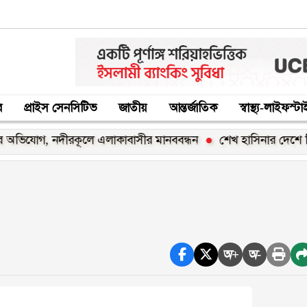
র
প্রাইস সেনসিটিভ
জাতীয়
আন্তর্জাতিক
স্বাস্থ্য-লাইফস্ট
গ, নদীরকূলে এলাকাবাসীর মানববন্ধন
শেখ হাসিনার দেশে ফিরার ঘোষ
অ+
অ-