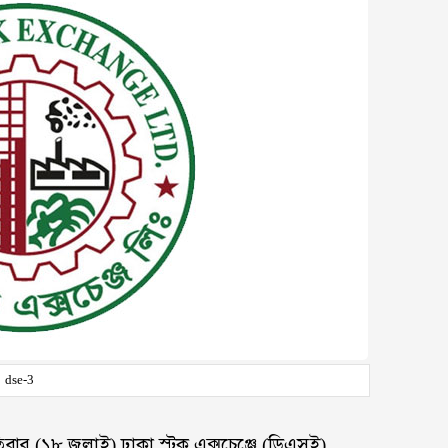
dse-3
পতিবার (১৮ জলাই) ঢাকা স্টক এক্সচেঞ্জে (ডিএসই)