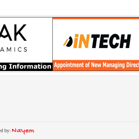
Nayem
ed by: