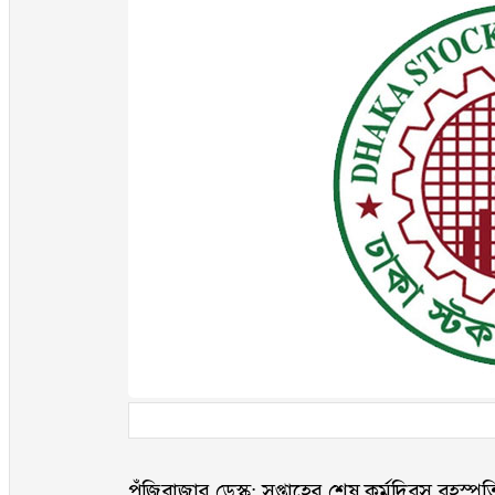
পুঁজিবাজার ডেস্ক: সপ্তাহের শেষ কর্মদিবস বৃহস্