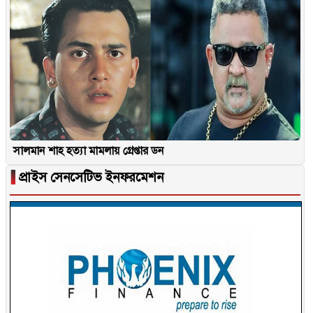
সালমান শাহ হত্যা মামলায় গ্রেপ্তার ডন
▐
প্রাইস সেনসেটিভ ইনফরমেশন