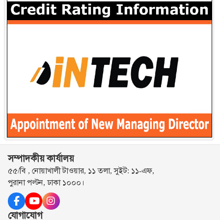
সম্পাদকীয় কার্যালয়
৫৫/বি , নোয়াখালী টাওয়ার, ১১ তলা, সুইট: ১১-এফ,
পুরানা পল্টন, ঢাকা ১০০০।
যোগাযোগ