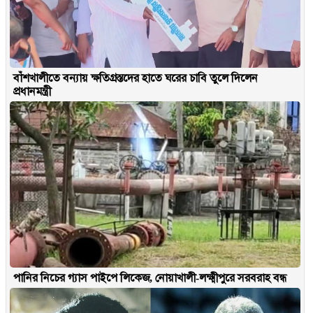
বাঁশখালীতে বন্যায় ক্ষতিগ্রস্তদের হাতে ঘরের চাবি তুলে দিলেন
প্রধানমন্ত্রী
পানির নিচের গ্যাস পাইপে লিকেজ, নোয়াখালী-লক্ষ্মীপুরে সরবরাহ বন্ধ