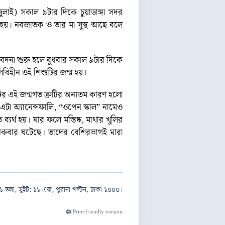
জুলাই) সকাল ৯টার দিকে চুয়াডাঙ্গা সদর
 হয়। নবজাতক ও তার মা সুস্থ আছে বলে
সব বেদনা শুরু হলে বুধবার সকাল ৯টার দিকে
িবিহীন ওই শিশুটির জম্ম হয়।
টির এই জন্মগত ত্রুটির অন্যতম কারণ হলো
এটা অ্যানেন্সফালি, “ওপেন স্কাল” নামেও
ব্যর্থ হয়। যার ফলে মস্তিষ্ক, মাথার খুলির
নেকবার ঘটেছে। তাদের বেশিরভাগই মারা
১ তলা, সুইট: ১১-এফ, পুরানা পল্টন, ঢাকা ১০০০।
🖨️ Print-friendly version