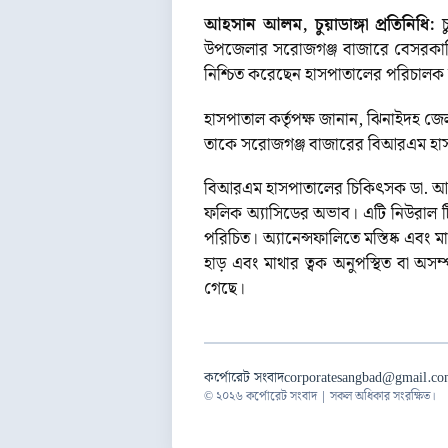
আহসান আলম, চুয়াডাঙ্গা প্রতিনিধি:
উপজেলার সরোজগঞ্জ বাজারে বেসরকারি 
নিশ্চিত করেছেন হাসপাতালের পরিচালক
হাসপাতাল কর্তৃপক্ষ জানান, ঝিনাইদহ জেলা
তাকে সরোজগঞ্জ বাজারের বিআরএম হাসপাত
বিআরএম হাসপাতালের চিকিৎসক ডা. আবু হা
ফলিক অ্যাসিডের অভাব। এটি নিউরাল টিউব
পরিচিত। অ্যানেন্সফালিতে মস্তিষ্ক এবং মা
হাড় এবং মাথার ত্বক অনুপস্থিত বা অ
গেছে।
কর্পোরেট সংবাদ
corporatesangbad@gmail.c
© ২০২৬ কর্পোরেট সংবাদ | সকল অধিকার সংরক্ষিত।