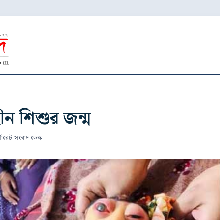
হীন শিশুর জন্ম
পোরেট সংবাদ ডেস্ক