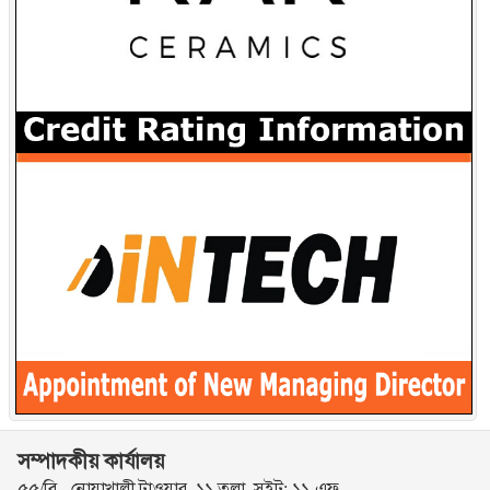
সম্পাদকীয় কার্যালয়
৫৫/বি , নোয়াখালী টাওয়ার, ১১ তলা, সুইট: ১১-এফ,