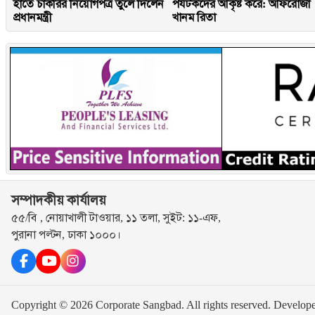
হাতে চাকরির নিয়োগপত্র তুলে দিলেন
পর্যটকদের আকৃষ্ট করে: আফরোজা
প্রধানমন্ত্রী
খানম রিতা
সম্পাদকীয় কার্যালয়
৫৫/বি , নোয়াখালী টাওয়ার, ১১ তলা, সুইট: ১১-এফ,
পুরানা পল্টন, ঢাকা ১০০০।
Copyright © 2026 Corporate Sangbad. All rights reserved.
Develop