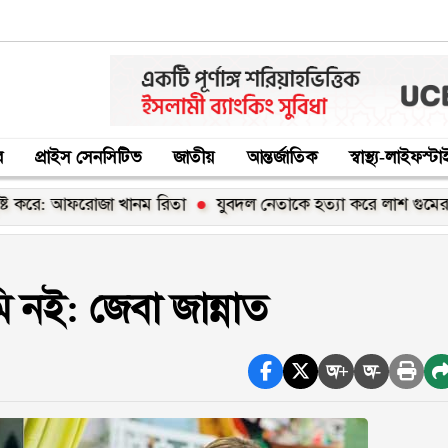
র
প্রাইস সেনসিটিভ
জাতীয়
আন্তর্জাতিক
স্বাস্থ্য-লাইফস্ট
: আফরোজা খানম রিতা
যুবদল নেতাকে হত্যা করে লাশ গুমের চেষ্টা, থা
মি নই: জেবা জান্নাত
অ+
অ-