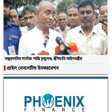
মজুতদারির সর্বোচ্চ শাস্তি মৃত্যুদণ্ড, হুঁশিয়ারি আইনমন্ত্রীর
▐
প্রাইস সেনসেটিভ ইনফরমেশন