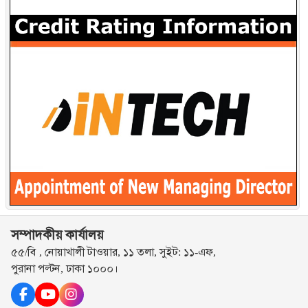
সম্পাদকীয় কার্যালয়
৫৫/বি , নোয়াখালী টাওয়ার, ১১ তলা, সুইট: ১১-এফ,
পুরানা পল্টন, ঢাকা ১০০০।