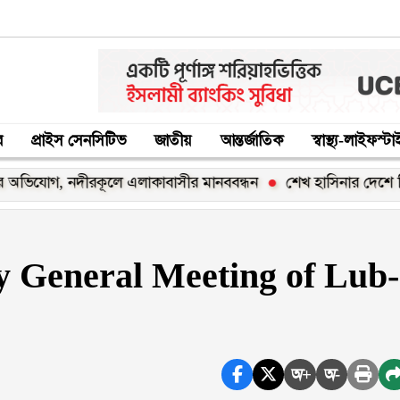
র
প্রাইস সেনসিটিভ
জাতীয়
আন্তর্জাতিক
স্বাস্থ্য-লাইফস্ট
োগ, নদীরকূলে এলাকাবাসীর মানববন্ধন
শেখ হাসিনার দেশে ফিরার ঘো
y General Meeting of Lub-
অ+
অ-