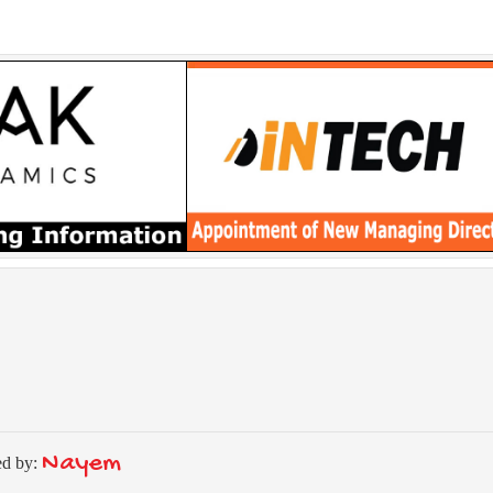
Nayem
ed by: