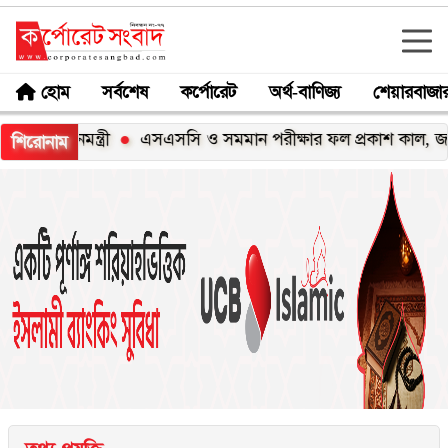
হোম
সর্বশেষ
কর্পোরেট
অর্থ-বাণিজ্য
শেয়ারবাজা
নমন্ত্রী
এসএসসি ও সমমান পরীক্ষার ফল প্রকাশ কাল, জানবেন যে
শিরোনাম