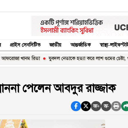
র
প্রাইস সেনসিটিভ
জাতীয়
আন্তর্জাতিক
স্বাস্থ্য-লাইফস্ট
 খানম রিতা
যুবদল নেতাকে হত্যা করে লাশ গুমের চেষ্টা, থানায় মামল
াননা পেলেন আবদুর রাজ্জাক
অ+
অ-