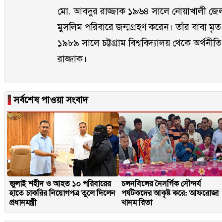
মো. আবদুর রাজ্জাক ১৯৬৪ সালে নোয়াখালী জেলা
মুসলিম পরিবারে জন্মগ্রহণ করেন। তাঁর বাবা ম
১৯৮৯ সালে চট্টগ্রাম বিশ্ববিদ্যালয় থেকে অর্থনীত
রাজ্জাক।
▐
সর্বশেষ পাওয়া সংবাদ
জুলাই শহীদ ও আহত ১০ পরিবারের
চলনবিলের নৈসর্গিক সৌন্দর্য
হাতে চাকরির নিয়োগপত্র তুলে দিলেন
পর্যটকদের আকৃষ্ট করে: আফরোজা
প্রধানমন্ত্রী
খানম রিতা