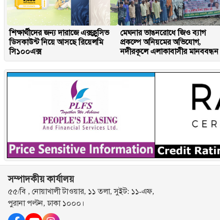
শিক্ষার্থীদের জন্য দারাজে এক্সক্লুসিভ
মেঘনার ভাঙনরোধে জিও ব্যাগ
ডিসকাউন্ট নিয়ে আসছে রিয়েলমি
প্রকল্পে অনিয়মের অভিযোগ,
সি১০০এক্স
নদীরকূলে এলাকাবাসীর মানববন্ধন
সম্পাদকীয় কার্যালয়
৫৫/বি , নোয়াখালী টাওয়ার, ১১ তলা, সুইট: ১১-এফ,
পুরানা পল্টন, ঢাকা ১০০০।