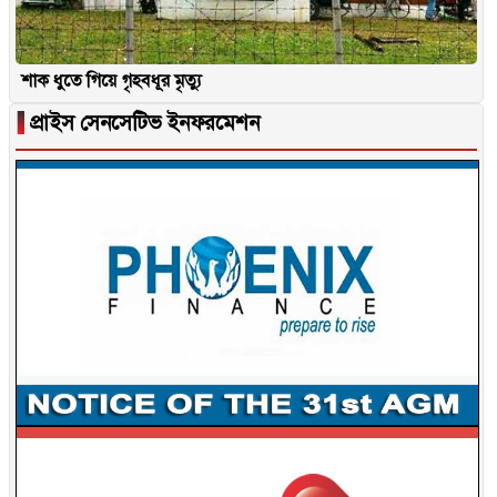
শাক ধুতে গিয়ে গৃহবধূর মৃত্যু
▐
প্রাইস সেনসেটিভ ইনফরমেশন