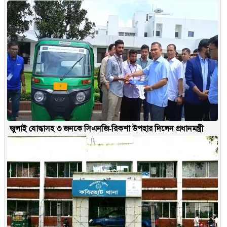
জুলাই যোদ্ধাসহ ৩ জনকে সিএনজি-রিকশা উপহার দিলেন প্রধানমন্ত্রী