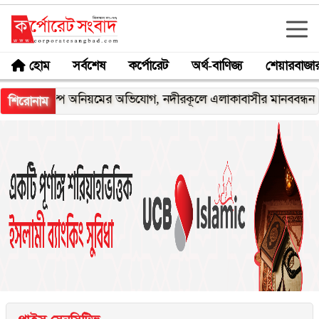
হোম
সর্বশেষ
কর্পোরেট
অর্থ-বাণিজ্য
শেয়ারবাজা
্রকল্পে অনিয়মের অভিযোগ, নদীরকূলে এলাকাবাসীর মানববন্ধন
শেখ 
শিরোনাম