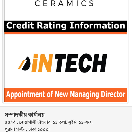
সম্পাদকীয় কার্যালয়
৫৫/বি , নোয়াখালী টাওয়ার, ১১ তলা, সুইট: ১১-এফ,
পুরানা পল্টন, ঢাকা ১০০০।