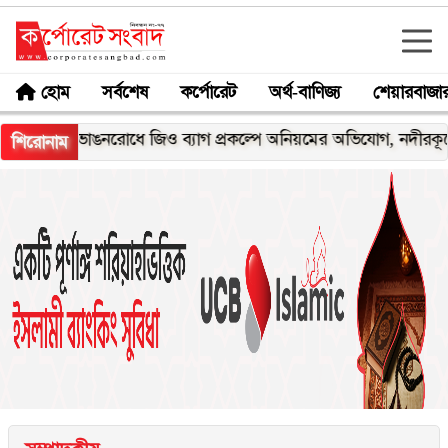
হোম
সর্বশেষ
কর্পোরেট
অর্থ-বাণিজ্য
শেয়ারবাজা
 ভাঙনরোধে জিও ব্যাগ প্রকল্পে অনিয়মের অভিযোগ, নদীরকূলে এলাকাবা
শিরোনাম