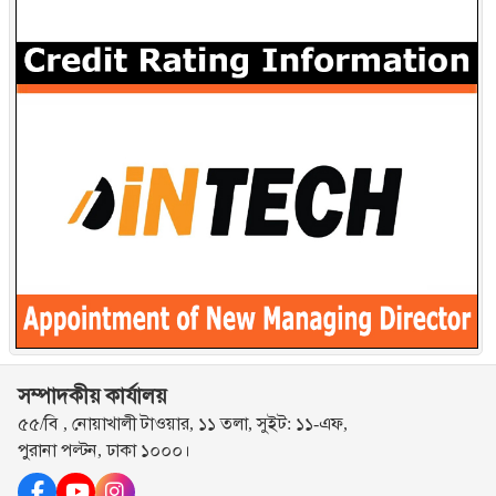
সম্পাদকীয় কার্যালয়
৫৫/বি , নোয়াখালী টাওয়ার, ১১ তলা, সুইট: ১১-এফ,
পুরানা পল্টন, ঢাকা ১০০০।