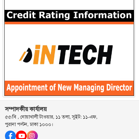
সম্পাদকীয় কার্যালয়
৫৫/বি , নোয়াখালী টাওয়ার, ১১ তলা, সুইট: ১১-এফ,
পুরানা পল্টন, ঢাকা ১০০০।