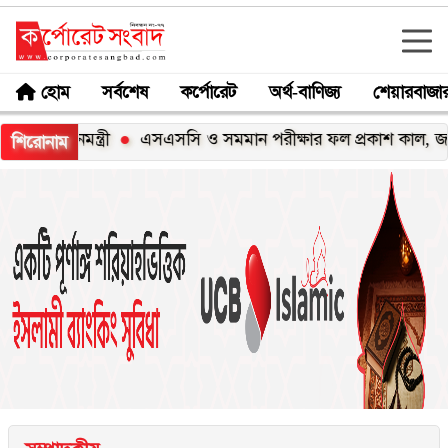
হোম
সর্বশেষ
কর্পোরেট
অর্থ-বাণিজ্য
শেয়ারবাজা
নমন্ত্রী
এসএসসি ও সমমান পরীক্ষার ফল প্রকাশ কাল, জানবেন যে
শিরোনাম