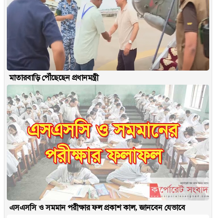
মাতারবাড়ি পৌঁছেছেন প্রধানমন্ত্রী
এসএসসি ও সমমান পরীক্ষার ফল প্রকাশ কাল, জানবেন যেভাবে