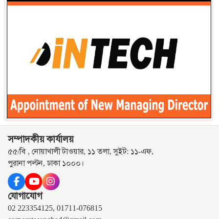
সম্পাদকীয় কার্যালয়
৫৫/বি , নোয়াখালী টাওয়ার, ১১ তলা, সুইট: ১১-এফ,
পুরানা পল্টন, ঢাকা ১০০০।
যোগাযোগ
02 223354125, 01711-076815