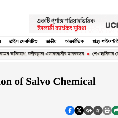
র
প্রাইস সেনসিটিভ
জাতীয়
আন্তর্জাতিক
স্বাস্থ্য-লাইফস্ট
িযোগ, নদীরকূলে এলাকাবাসীর মানববন্ধন
শেখ হাসিনার দেশে ফিরার 
ion of Salvo Chemical
অ+
অ-