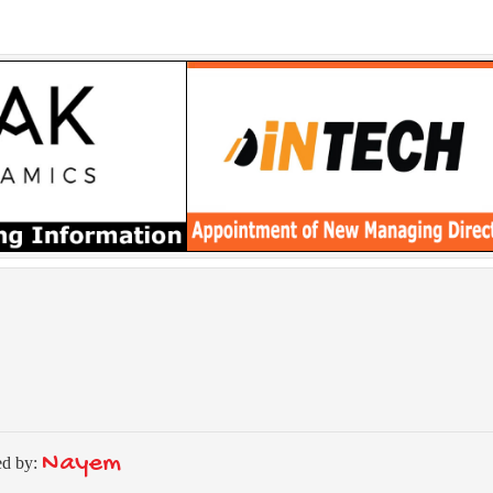
Nayem
ed by: