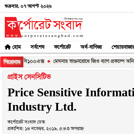
শুক্রবার, ০৭ আগস্ট ২০২৬
হোম
সর্বশেষ
কর্পোরেট
অর্থ-বাণিজ্য
শেয়ারবাজা
লমি সি১০০এক্স
মেঘনার ভাঙনরোধে জিও ব্যাগ প্রকল্পে অনিয়মের অভ
শিরোনাম
প্রাইস সেনসিটিভ
Price Sensitive Informat
Industry Ltd.
কর্পোরেট সংবাদ ডেস্ক
প্রকাশিত: ১৪ নভেম্বর, ২০১৯, ৫:৪৩ অপরাহ্ন