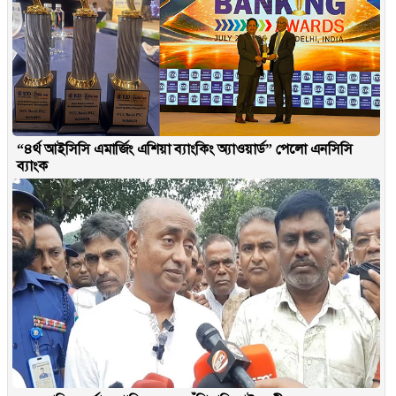
“৪র্থ আইসিসি এমার্জিং এশিয়া ব্যাংকিং অ্যাওয়ার্ড” পেলো এনসিসি
ব্যাংক