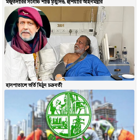
মজুতদারির সর্বোচ্চ শাস্তি মৃত্যুদণ্ড, হুঁশিয়ারি আইনমন্ত্রীর
হাসপাতালে ভর্তি মিঠুন চক্রবর্তী