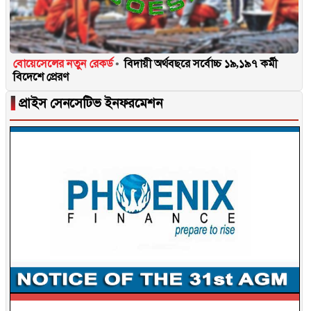
বোয়েসেলের নতুন রেকর্ড
বিদায়ী অর্থবছরে সর্বোচ্চ ১৯,১৯৭ কর্মী
বিদেশে প্রেরণ
▐
প্রাইস সেনসেটিভ ইনফরমেশন