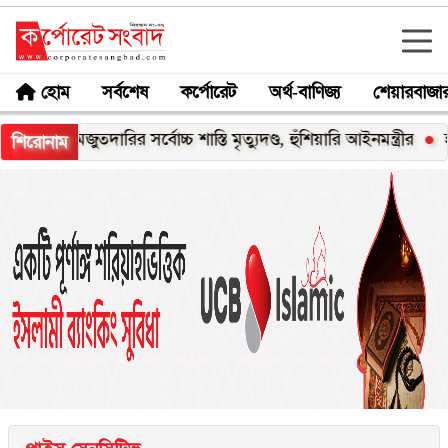
হোম
সর্বশেষ
কর্পোরেট
অর্থ-বাণিজ্য
শেয়ারবাজা
মজুতদারির সর্বোচ্চ শাস্তি মৃত্যুদণ্ড, হুঁশিয়ারি আইনমন্ত্রীর
হাসপাতালে 
শিরোনাম