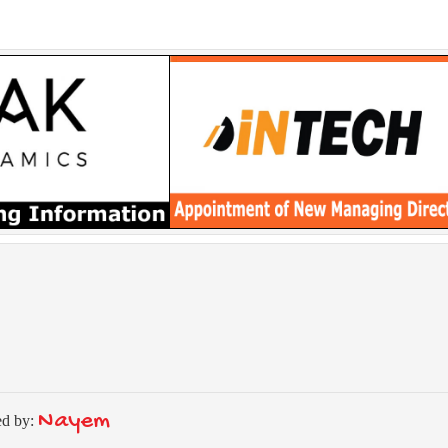
Nayem
ed by: