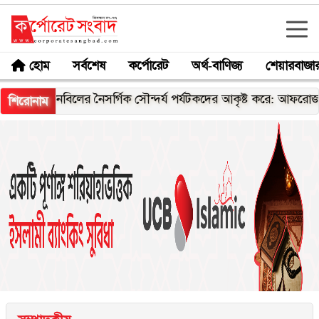
হোম
সর্বশেষ
কর্পোরেট
অর্থ-বাণিজ্য
শেয়ারবাজা
নবিলের নৈসর্গিক সৌন্দর্য পর্যটকদের আকৃষ্ট করে: আফরোজা খানম রিত
শিরোনাম