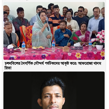
চলনবিলের নৈসর্গিক সৌন্দর্য পর্যটকদের আকৃষ্ট করে: আফরোজা খানম
রিতা