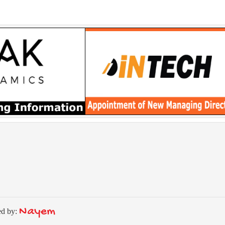
Nayem
ed by: