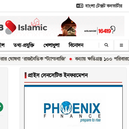
বাংলা টেক্সট কনভার্টার
াইল
তথ্য-প্রযুক্তি
খেলাধুলা
বিনোদন
া ‘রাজনৈতিক স্ট্যান্ডবাজি’
বন্যায় ক্ষতিগ্রস্ত ১০০ পরিবারকে নতুন ঘ
▐
প্রাইস সেনসেটিভ ইনফরমেশন