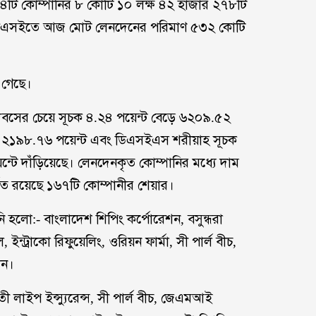
 ৩৩৪টি কোম্পানির ৮ কোটি ১০ লক্ষ ৪২ হাজার ২৭৮টি
। ডিএসইতে আজ মোট লেনদেনের পরিমাণ ৫৩২ কোটি
া গেছে।
দিবসের চেয়ে সূচক ৪.২৪ পয়েন্ট বেড়ে ৬২০৯.৫২
েড়ে ২১৯৮.৭৬ পয়েন্ট এবং ডিএসইএস শরীয়াহ সূচক
ে দাঁড়িয়েছে। লেনদেনকৃত কোম্পানির মধ্যে দাম
ত রয়েছে ১৬৭টি কোম্পানীর শেয়ার।
ি হলো:- বাংলাদেশ শিপিং কর্পোরেশন, বসুন্ধরা
ট্রাকো রিফুয়েলিং, ওরিয়ন ফার্মা, সী পার্ল বীচ,
শন।
রগতী লাইপ ইন্স্যুরেন্স, সী পার্ল বীচ, জেএমআই