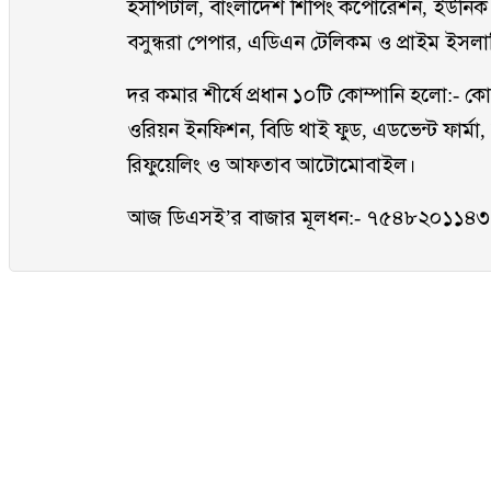
হসপিটাল, বাংলাদেশ শিপিং কর্পোরেশন, ইউনিক হো
বসুন্ধরা পেপার, এডিএন টেলিকম ও প্রাইম ইসলামি
দর কমার শীর্ষে প্রধান ১০টি কোম্পানি হলো:- কোহ
ওরিয়ন ইনফিশন, বিডি থাই ফুড, এডভেন্ট ফার্মা, ই
রিফুয়েলিং ও আফতাব আটোমোবাইল।
আজ ডিএসই’র বাজার মূলধন:- ৭৫৪৮২০১১৪