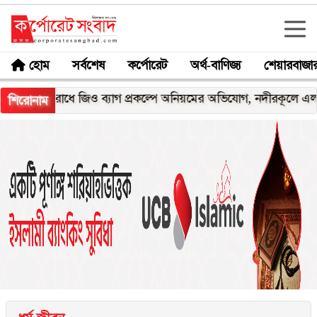
হোম
সর্বশেষ
কর্পোরেট
অর্থ-বাণিজ্য
শেয়ারবাজা
 জিও ব্যাগ প্রকল্পে অনিয়মের অভিযোগ, নদীরকূলে এলাকাবাসীর মানবব
শিরোনাম