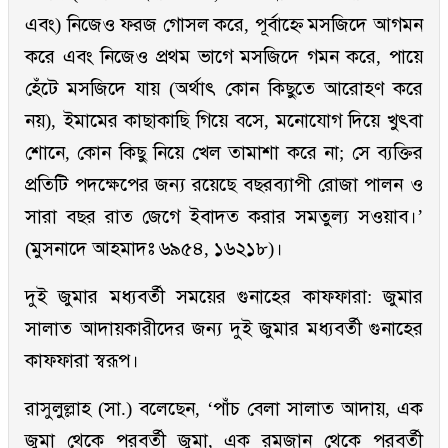
এবং) নিজেও ফরজ গোসল করে, পূর্বাহ্ণে মসজিদে আগমন
করে এবং নিজেও প্রথম ভাগে মসজিদে গমন করে, পায়ে
হেঁটে মসজিদে যায় (অর্থাৎ কোন কিছুতে আরোহণ করে
নয়), ইমামের কাছাকাছি গিয়ে বসে, মনোযোগ দিয়ে খুৎবা
শোনে, কোন কিছু নিয়ে খেল তামাশা করে না; সে ব্যক্তির
প্রতিটি পদক্ষেপের জন্য রয়েছে বছরব্যাপী রোজা পালন ও
সারা বছর রাত জেগে ইবাদত করার সমতুল্য সওয়াব।’
(মুসনাদে আহমাদঃ ৬৯৫৪, ১৬২১৮)।
দুই জুমার মধ্যবর্তী সময়ের গুনাহের কাফফারা: জুমার
সালাত আদায়কারীদের জন্য দুই জুমার মধ্যবর্তী গুনাহের
কাফফারা স্বরূপ।
রাসুলুল্লাহ (সা.) বলেছেন, ‘পাঁচ বেলা সালাত আদায়, এক
জুমা থেকে পরবর্তী জুমা, এক রমজান থেকে পরবর্তী