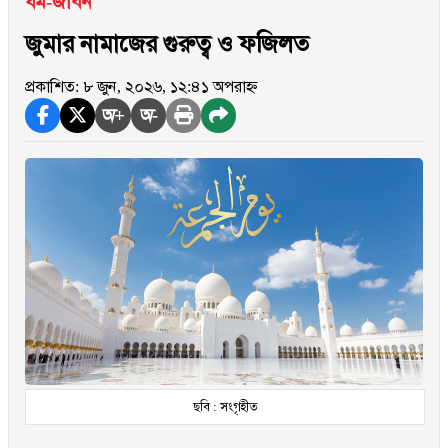
ধর্ম-জীবন
জুমার নামাজের গুরুত্ব ও ফজিলত
প্রকাশিত: ৮ জুন, ২০২৬, ১২:৪১ অপরাহ্ন
অ+
অ-
ছবি : সংগৃহীত