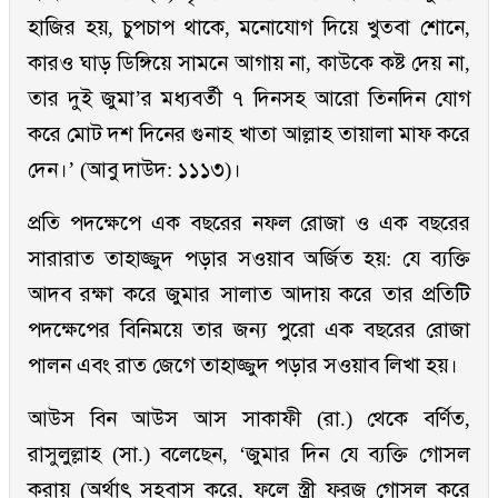
হাজির হয়, চুপচাপ থাকে, মনোযোগ দিয়ে খুতবা শোনে,
কারও ঘাড় ডিঙ্গিয়ে সামনে আগায় না, কাউকে কষ্ট দেয় না,
তার দুই জুমা’র মধ্যবর্তী ৭ দিনসহ আরো তিনদিন যোগ
করে মোট দশ দিনের গুনাহ খাতা আল্লাহ তায়ালা মাফ করে
দেন।’ (আবু দাউদ: ১১১৩)।
প্রতি পদক্ষেপে এক বছরের নফল রোজা ও এক বছরের
সারারাত তাহাজ্জুদ পড়ার সওয়াব অর্জিত হয়: যে ব্যক্তি
আদব রক্ষা করে জুমার সালাত আদায় করে তার প্রতিটি
পদক্ষেপের বিনিময়ে তার জন্য পুরো এক বছরের রোজা
পালন এবং রাত জেগে তাহাজ্জুদ পড়ার সওয়াব লিখা হয়।
আউস বিন আউস আস সাকাফী (রা.) থেকে বর্ণিত,
রাসুলুল্লাহ (সা.) বলেছেন, ‘জুমার দিন যে ব্যক্তি গোসল
করায় (অর্থাৎ সহবাস করে, ফলে স্ত্রী ফরজ গোসল করে