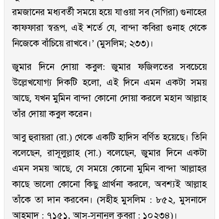
রমজানের মধ্যবর্তী সময়ে হয়ে যাওয়া সব (সগিরা) গুনাহের
কাফফারা স্বরূপ, এই শর্তে যে, বান্দা কবিরা গুনাহ থেকে
নিজেকে বাঁচিয়ে রাখবে।’ (মুসলিম; ২৩৩)।
জুমার দিনে দোয়া কবুল: জুমার ফজিলতের সবচেয়ে
উল্লেখযোগ্য দিকটি হলো, এই দিনে এমন একটা সময়
আছে, যখন মুমিন বান্দা কোনো দোয়া করলে মহান আল্লাহ
তাঁর দোয়া কবুল করেন।
আবু হুরায়রা (রা.) থেকে একটি হাদিস বর্ণিত হয়েছে। তিনি
বলেছেন, রাসূলুল্লাহ (সা.) বলেছেন, জুমার দিনে একটা
এমন সময় আছে, যে সময়ে কোনো মুমিন বান্দা আল্লাহর
কাছে ভালো কোনো কিছু প্রার্থনা করলে, অবশ্যই আল্লাহ
তাঁকে তা দান করবেন। (সহীহ মুসলিম : ৮৫২, মুসনাদে
আহমাদ : ৭১৫১, আস্-সুনানুল কুবরা : ১০২৩৪)।