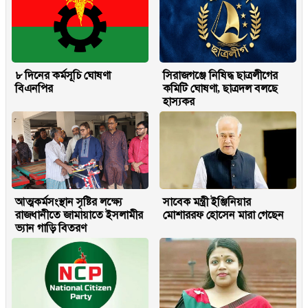
৮ দিনের কর্মসূচি ঘোষণা
সিরাজগঞ্জে নিষিদ্ধ ছাত্রলীগের
বিএনপির
কমিটি ঘোষণা, ছাত্রদল বলছে
হাস্যকর
আত্মকর্মসংস্থান সৃষ্টির লক্ষ্যে
সাবেক মন্ত্রী ইঞ্জিনিয়ার
রাজধানীতে জামায়াতে ইসলামীর
মোশাররফ হোসেন মারা গেছেন
ভ্যান গাড়ি বিতরণ