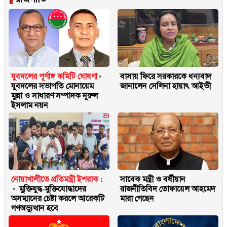
যুবদলের পূর্ণাঙ্গ কমিটি ঘোষণা
বাসায় ফিরে সরকারকে ধন্যবাদ
যুবদলের সভাপতি মোনায়েম
জানালেন সেলিনা হায়াৎ আইভী
মুন্না ও সাধারণ সম্পাদক নূরুল
ইসলাম নয়ন
নোয়াখালীতে প্রতিমন্ত্রী ইশরাক :
সাবেক মন্ত্রী ও বর্ষীয়ান
মুক্তিযুদ্ধ-মুক্তিযোদ্ধাদের
রাজনীতিবিদ তোফায়েল আহমেদ
অসম্মানের চেষ্টা করলে আরেকটি
মারা গেছেন
গণঅভ্যুত্থান হবে