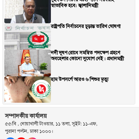
স্বাভাবিক হবে: জ্বালানিমন্ত্রী
রাষ্ট্রপতি নির্বাচনের চূড়ান্ত তারিখ ঘোষণা
নদী দূষণ রোধে সমন্বিত পদক্ষেপ গ্রহণে
অবহেলার কোনো সুযোগ নেই : প্রধানমন্ত্রী
হাম উপসর্গে আরও ৬ শিশুর মৃত্যু
সম্পাদকীয় কার্যালয়
৫৫/বি , নোয়াখালী টাওয়ার, ১১ তলা, সুইট: ১১-এফ,
পুরানা পল্টন, ঢাকা ১০০০।