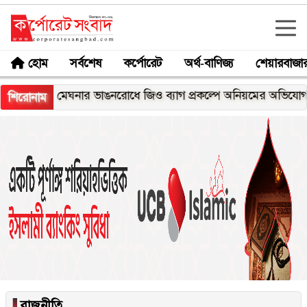
হোম
সর্বশেষ
কর্পোরেট
অর্থ-বাণিজ্য
শেয়ারবাজা
এক্স
মেঘনার ভাঙনরোধে জিও ব্যাগ প্রকল্পে অনিয়মের অভিযোগ, নদ
শিরোনাম
▐
রাজনীতি