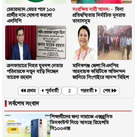
চেয়ারম্যান-মেয়র পদে ১০০
সংরক্ষিত নারী আসন:
বিনা
প্রার্থীর নাম ঘোষণা করলো
প্রতিদ্বন্দ্বিতায় নির্বাচিত নুসরাত
এনসিপি
তাবাসসুম
ক্রসফায়ারে নিহত যুবদল নেতার
মানিকগঞ্জ জেলা বিএনপির
পরিবারকে নতুন বাড়ি দিচ্ছেন
আহবায়ক কমিটিকে অভিনন্দন
তারেক রহমান
জানিয়ে সিংগাইরে আনন্দ মিছিল
প্রথম
পূর্ববর্তী
2
পরবর্তী
শেষ
▐
সর্বশেষ সংবাদ
শিক্ষার্থীদের জন্য দারাজে এক্সক্লুসিভ
ডিসকাউন্ট নিয়ে আসছে রিয়েলমি
সি১০০এক্স