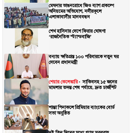
মেঘনার ভাঙনরোধে জিও ব্যাগ প্রকল্পে
অনিয়মের অভিযোগ, নদীরকূলে
এলাকাবাসীর মানববন্ধন
শেখ হাসিনার দেশে ফিরার ঘোষণা
‘রাজনৈতিক স্ট্যান্ডবাজি’
বন্যায় ক্ষতিগ্রস্ত ১০০ পরিবারকে নতুন ঘর
দেবেন প্রধানমন্ত্রী
শেয়ার কেলেঙ্কারি
সাকিবসহ ১৫ জনের
মামলার তদন্ত শেষ পর্যায়ে, দ্রুত চার্জশিট
শান্তা পিনাকলে প্রিমিয়ার ব্যাংকের বোর্ড
সভা অনুষ্ঠিত
দুই-তিন দিনের মধ্যে গ্যাস সরবরাহ