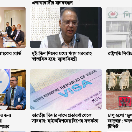
এলাকাবাসীর মানববন্ধন
্যাংকের বোর্ড
দুই-তিন দিনের মধ্যে গ্যাস সরবরাহ
রাষ্ট্রপতি নির
স্বাভাবিক হবে: জ্বালানিমন্ত্রী
ের জন্য
ভারতীয় ভিসার নামে প্রতারণা থেকে
চালু হলো ‘জুলা
য়
সাবধান: হাইকমিশনের বিশেষ সতর্কতা
জাদুঘর’: অন
সেলরের
টিকিট