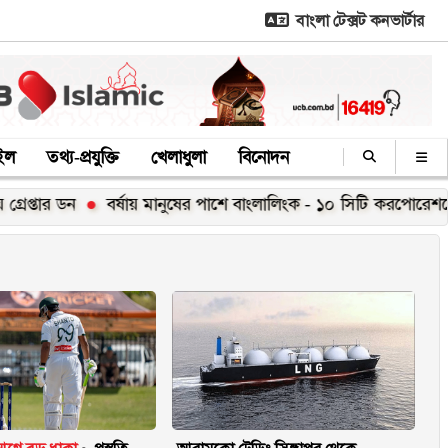
বাংলা টেক্সট কনভার্টার
াইল
তথ্য-প্রযুক্তি
খেলাধুলা
বিনোদন
ডন
বর্ষায় মানুষের পাশে বাংলালিংক - ১০ সিটি করপোরেশনে ১২ হ