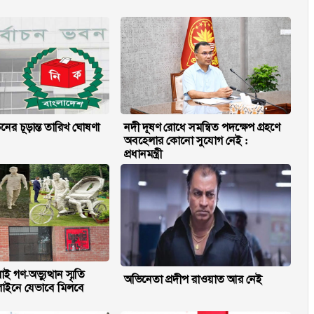
্বাচনের চূড়ান্ত তারিখ ঘোষণা
নদী দূষণ রোধে সমন্বিত পদক্ষেপ গ্রহণে
অবহেলার কোনো সুযোগ নেই :
প্রধানমন্ত্রী
ই গণ-অভ্যুত্থান স্মৃতি
অভিনেতা প্রদীপ রাওয়াত আর নেই
লাইনে যেভাবে মিলবে