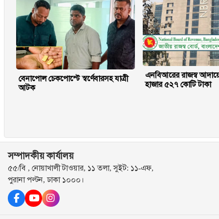
এনবিআরের রাজস্ব আদায়
বেনাপোল চেকপোস্টে স্বর্ণেবারসহ যাত্রী
হাজার ৫২৭ কোটি টাকা
আটক
সম্পাদকীয় কার্যালয়
৫৫/বি , নোয়াখালী টাওয়ার, ১১ তলা, সুইট: ১১-এফ,
পুরানা পল্টন, ঢাকা ১০০০।