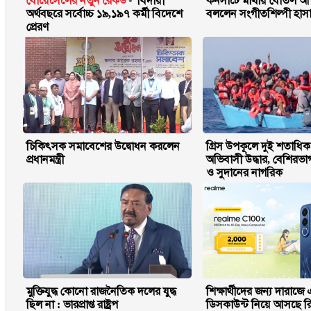
বোয়েসেলের নতুন রেকর্ড
বিদায়ী
কনসার্টে মাথায় বোতল আ
অর্থবছরে সর্বোচ্চ ১৯,১৯৭ কর্মী বিদেশে
বললেন সংগীতশিল্পী হাস
প্রেরণ
চিকিৎসক সমাবেশের উদ্বোধন করলেন
গ্রিস উপকূলে দুই শতাধি
প্রধানমন্ত্রী
অভিবাসী উদ্ধার, বেশিরভ
ও সুদানের নাগরিক
মুক্তিযুদ্ধ কোনো রাজনৈতিক দলের যুদ্ধ
শিক্ষার্থীদের জন্য দারাজে এ
ছিল না : ভারপ্রাপ্ত রাষ্ট্রপ
ডিসকাউন্ট নিয়ে আসছে র