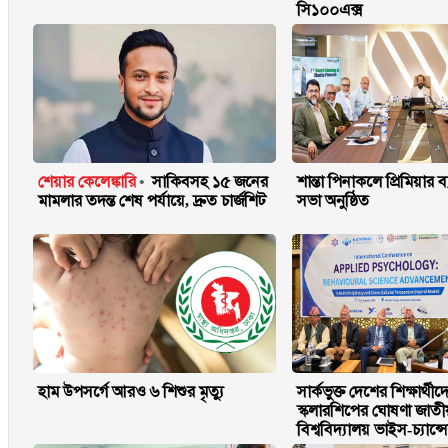
সি১০০এক্স
শেয়ার কেলেঙ্কারি
সাকিবসহ ১৫ জনের
শান্তা পিনাকলে প্রিমিয়ার ব
মামলার তদন্ত শেষ পর্যায়ে, দ্রুত চার্জশিট
সভা অনুষ্ঠিত
হাম উপসর্গে আরও ৬ শিশুর মৃত্যু
সার্কভুক্ত দেশের শিক্ষার্থীদ
স্কলারশিপের ঘোষণা জাতী
বিশ্ববিদ্যালয় ভাইস-চ্যান্