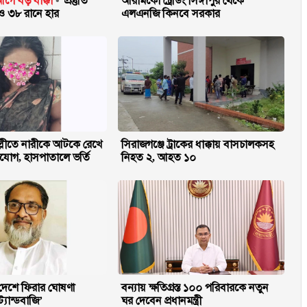
আগে বড় ধাক্কা
প্রস্তুতি
আরামকো ট্রেডিং সিঙ্গাপুর থেকে
 ও ৩৮ রানে হার
এলএনজি কিনবে সরকার
লীতে নারীকে আটকে রেখে
সিরাজগঞ্জে ট্রাকের ধাক্কায় বাসচালকসহ
যোগ, হাসপাতালে ভর্তি
নিহত ২, আহত ১০
 দেশে ফিরার ঘোষণা
বন্যায় ক্ষতিগ্রস্ত ১০০ পরিবারকে নতুন
্যান্ডবাজি’
ঘর দেবেন প্রধানমন্ত্রী