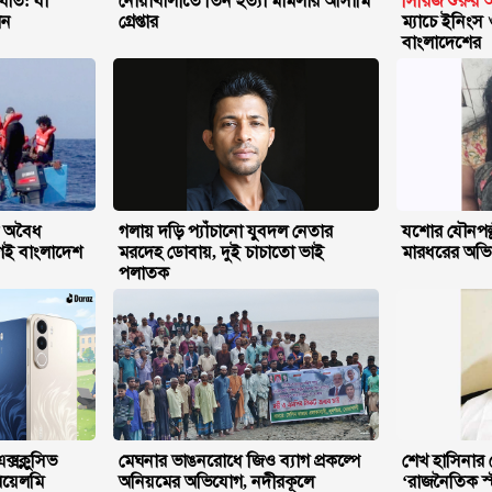
ঘাত: যা
নোয়াখালীতে তিন হত্যা মামলার আসামি
সিরিজ শুরুর 
ান
গ্রেপ্তার
ম্যাচে ইনিংস
বাংলাদেশের
ক অবৈধ
গলায় দড়ি প্যাঁচানো যুবদল নেতার
যশোর যৌনপল্
াগই বাংলাদেশ
মরদেহ ডোবায়, দুই চাচাতো ভাই
মারধরের অভি
পলাতক
ক্সক্লুসিভ
মেঘনার ভাঙনরোধে জিও ব্যাগ প্রকল্পে
শেখ হাসিনার
িয়েলমি
অনিয়মের অভিযোগ, নদীরকূলে
‘রাজনৈতিক স্ট