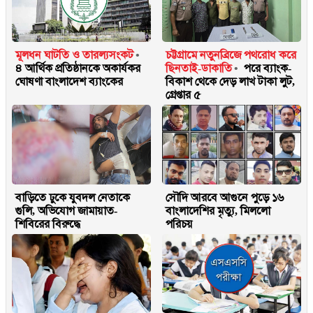
মূলধন ঘাটতি ও তারল্যসংকট
চট্টগ্রামে নতুনব্রিজে পথরোধ করে
৪ আর্থিক প্রতিষ্ঠানকে অকার্যকর
ছিনতাই-ডাকাতি
পরে ব্যাংক-
ঘোষণা বাংলাদেশ ব্যাংকের
বিকাশ থেকে দেড় লাখ টাকা লুট,
গ্রেপ্তার ৫
বাড়িতে ঢুকে যুবদল নেতাকে
সৌদি আরবে আগুনে পুড়ে ১৬
গুলি, অভিযোগ জামায়াত-
বাংলাদেশির মৃত্যু, মিললো
শিবিরের বিরুদ্ধে
পরিচয়