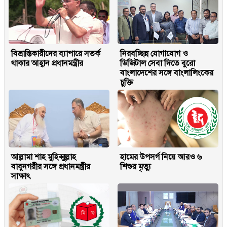
বিভ্রান্তিকারীদের ব্যাপারে সতর্ক
নিরবচ্ছিন্ন যোগাযোগ ও
থাকার আহ্বান প্রধানমন্ত্রীর
ডিজিটাল সেবা দিতে বুরো
বাংলাদেশের সঙ্গে বাংলালিংকের
চুক্তি
আল্লামা শাহ মুহিব্বুল্লাহ
হামের উপসর্গ নিয়ে আরও ৬
বাবুনগরীর সঙ্গে প্রধানমন্ত্রীর
শিশুর মৃত্যু
সাক্ষাৎ