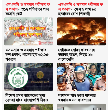
এসএসসি ও সমমান পরীক্ষার ফ
এসএসসি ও সমমান পরীক্ষার ফ
ল প্রকাশ
৩১২ প্রতিষ্ঠানে পাস
ল প্রকাশ
ফেল ৬ লাখ ৯০
করেনি কেউ
হাজারের বেশি শিক্ষার্থী
এসএসসি ও সমমান পরীক্ষার
সৌদিতে সোফা কারখানায়
ফল প্রকাশ, পাসের হার ৬২.২৫
ভয়াবহ আগুন, নিহত ১৬
শতাংশ
বাংলাদেশি
বিদেশ ভ্রমণ প্যাকেজের মূল্য
সালমান শাহ হত্যা মামলায়
দেওয়া যাবে বাংলাদেশি টাকায়
খলনায়ক ডন কারাগারে