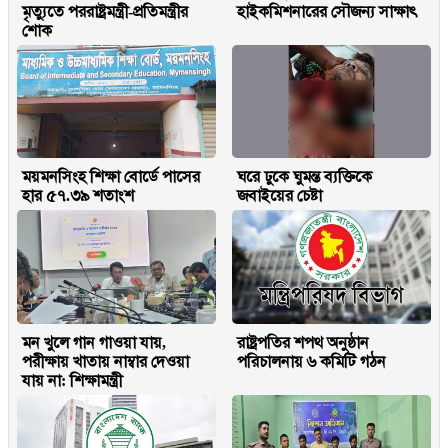
মৃত্যুতে পররাষ্ট্রমন্ত্রী-প্রতিমন্ত্রীর
হাইকমিশনারের সৌজন্য সাক্ষাৎ
শোক
ময়মনসিংহ শিক্ষা বোর্ডে পাসের
ঘরে ঢুকে ঘুমন্ত ব্যক্তিকে
হার ৫৭.৩৯ শতাংশ
জবাইয়ের চেষ্টা
মন খুলে গান গাওয়া যায়,
রাষ্ট্রপতির শপথ অনুষ্ঠান
পরীক্ষায় খাতায় নাম্বার দেওয়া
পরিচালনায় ৬ কমিটি গঠন
যায় না: শিক্ষামন্ত্রী