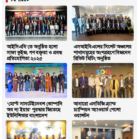
আইসিএবি’তে অনুষ্ঠিত হলো
এসআইবিএলের সিলেট অঞ্চলের
সাফা কুইজ, গণ বক্তৃতা ও প্রবন্ধ
শাখাসমূহের অংশগ্রহণে বিজনেস
প্রতিযোগিতা ২০২৫
রিভিউ মিটিং অনুষ্ঠিত
‘মোস্ট সাসটেইনেবল কোম্পানি
আবারো এসডিজি ব্র্যান্ড
অব দ্য ইয়ার’ পুরস্কার জিতেছে
চ্যাম্পিয়ন অ্যাওয়ার্ড পেলো
ইউনিলিভার বাংলাদেশ
ওয়ালটন