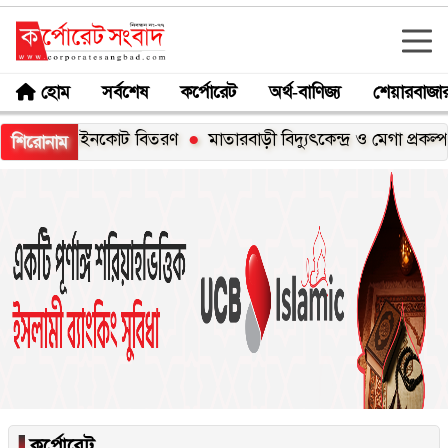
হোম
সর্বশেষ
কর্পোরেট
অর্থ-বাণিজ্য
শেয়ারবাজা
র বেশি রেইনকোট বিতরণ
মাতারবাড়ী বিদ্যুৎকেন্দ্র ও মেগা প্রকল্প পরিদ
শিরোনাম
▐
কর্পোরেট