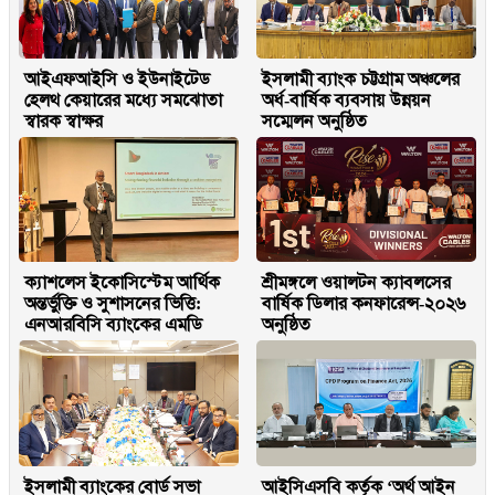
আইএফআইসি ও ইউনাইটেড
ইসলামী ব্যাংক চট্টগ্রাম অঞ্চলের
হেলথ কেয়ারের মধ্যে সমঝোতা
অর্ধ-বার্ষিক ব্যবসায় উন্নয়ন
স্বারক স্বাক্ষর
সম্মেলন অনুষ্ঠিত
ক্যাশলেস ইকোসিস্টেম আর্থিক
শ্রীমঙ্গলে ওয়ালটন ক্যাবলসের
অন্তর্ভুক্তি ও সুশাসনের ভিত্তি:
বার্ষিক ডিলার কনফারেন্স-২০২৬
এনআরবিসি ব্যাংকের এমডি
অনুষ্ঠিত
ইসলামী ব্যাংকের বোর্ড সভা
আইসিএসবি কর্তৃক ‘অর্থ আইন