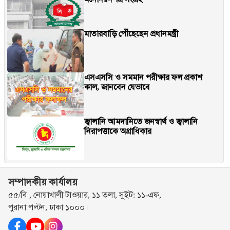
মাতারবাড়ি পৌঁছেছেন প্রধানমন্ত্রী
এসএসসি ও সমমান পরীক্ষার ফল প্রকাশ
কাল, জানবেন যেভাবে
জ্বালানি আমদানিতে জনস্বার্থ ও জ্বালানি
নিরাপত্তাকে অগ্রাধিকার
সম্পাদকীয় কার্যালয়
৫৫/বি , নোয়াখালী টাওয়ার, ১১ তলা, সুইট: ১১-এফ,
পুরানা পল্টন, ঢাকা ১০০০।