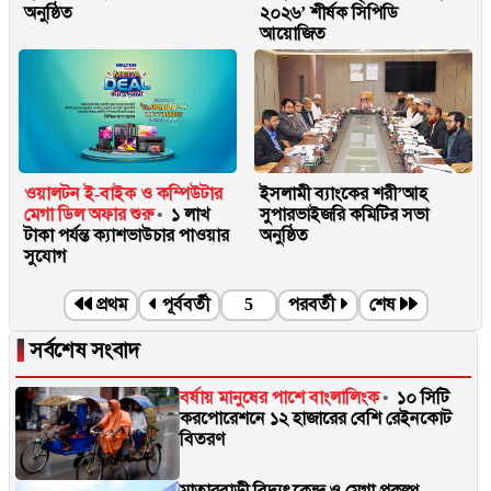
অনুষ্ঠিত
২০২৬’ শীর্ষক সিপিডি
আয়োজিত
ওয়ালটন ই-বাইক ও কম্পিউটার
ইসলামী ব্যাংকের শরী’আহ
মেগা ডিল অফার শুরু
১ লাখ
সুপারভাইজরি কমিটির সভা
টাকা পর্যন্ত ক্যাশভাউচার পাওয়ার
অনুষ্ঠিত
সুযোগ
প্রথম
পূর্ববর্তী
5
পরবর্তী
শেষ
▐
সর্বশেষ সংবাদ
বর্ষায় মানুষের পাশে বাংলালিংক
১০ সিটি
করপোরেশনে ১২ হাজারের বেশি রেইনকোট
বিতরণ
মাতারবাড়ী বিদ্যুৎকেন্দ্র ও মেগা প্রকল্প