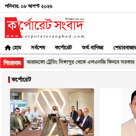
শনিবার, ০৮ আগস্ট ২০২৬
হোম
সর্বশেষ
কর্পোরেট
অর্থ-বাণিজ্য
শেয়ারবাজা
র
আরামকো ট্রেডিং সিঙ্গাপুর থেকে এলএনজি কিনবে সরকার
চিকি
শিরোনাম
▐
কর্পোরেট