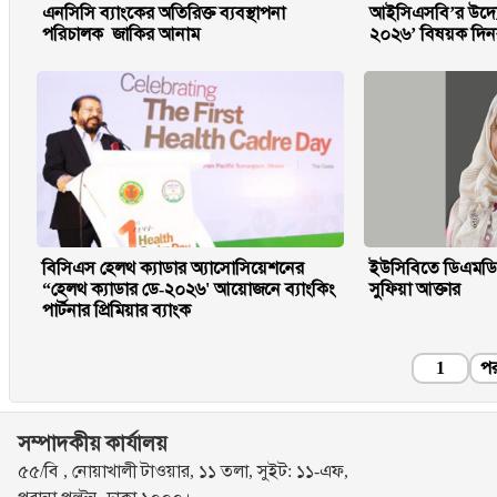
এনসিসি ব্যাংকের অতিরিক্ত ব্যবস্থাপনা
আইসিএসবি’র উদ্যোগে 
পরিচালক জাকির আনাম
২০২৬’ বিষয়ক দিনব্যা
বিসিএস হেলথ ক্যাডার অ্যাসোসিয়েশনের
ইউসিবিতে ডিএমডি
“হেলথ ক্যাডার ডে-২০২৬' আয়োজনে ব্যাংকিং
সুফিয়া আক্তার
পার্টনার প্রিমিয়ার ব্যাংক
1
পর
সম্পাদকীয় কার্যালয়
৫৫/বি , নোয়াখালী টাওয়ার, ১১ তলা, সুইট: ১১-এফ,