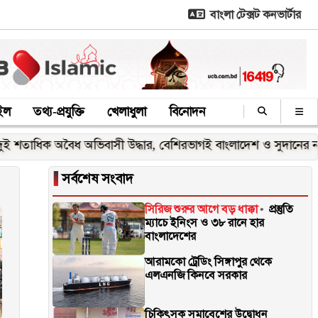
বাংলা টেক্সট কনভার্টার
াইল
তথ্য-প্রযুক্তি
খেলাধুলা
বিনোদন
ধিক অবৈধ অভিবাসী উদ্ধার, বেশিরভাগই বাংলাদেশ ও সুদানের নাগরিক
▐
সর্বশেষ সংবাদ
সিরিজ শুরুর আগে বড় ধাক্কা
প্রস্তুতি
ম্যাচে ইনিংস ও ৩৮ রানে হার
বাংলাদেশের
আরামকো ট্রেডিং সিঙ্গাপুর থেকে
এলএনজি কিনবে সরকার
চিকিৎসক সমাবেশের উদ্বোধন