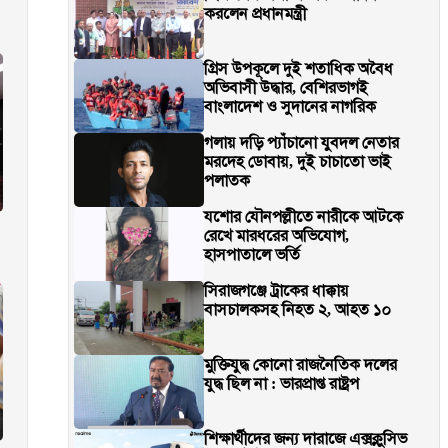
করলেন প্রধানমন্ত্রী
গ্রিস উপকূলে দুই শতাধিক অবৈধ
অভিবাসী উদ্ধার, বেশিরভাগই
বাংলাদেশ ও সুদানের নাগরিক
গলায় দড়ি প্যাঁচানো যুবদল নেতার
মরদেহ ডোবায়, দুই চাচাতো ভাই
পলাতক
যশোর যৌনপল্লীতে নারীকে আটকে
রেখে মারধরের অভিযোগ,
হাসপাতালে ভর্তি
সিরাজগঞ্জে ট্রাকের ধাক্কায়
বাসচালকসহ নিহত ২, আহত ১০
মুক্তিযুদ্ধ কোনো রাজনৈতিক দলের
যুদ্ধ ছিল না : ভারপ্রাপ্ত রাষ্ট্রপ
শিক্ষার্থীদের জন্য দারাজে এক্সক্লুসিভ