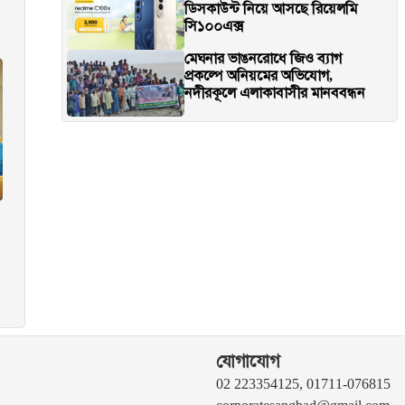
ডিসকাউন্ট নিয়ে আসছে রিয়েলমি
সি১০০এক্স
মেঘনার ভাঙনরোধে জিও ব্যাগ
প্রকল্পে অনিয়মের অভিযোগ,
নদীরকূলে এলাকাবাসীর মানববন্ধন
যোগাযোগ
02 223354125, 01711-076815