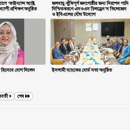
‘ফাইন্যান্স অ্যাক্ট,
জলবায়ু-ঝুঁকিপূর্ণ জনগোষ্ঠীর জন্য নিরাপদ পানি
পী প্রশিক্ষণ অনুষ্ঠিত
নিশ্চিতকরণে এসওএস চিলড্রেন’স ভিলেজেস
ও ইবিএলের যৌথ উদ্যোগ
 হিসেবে যোগ দিলেন
ইসলামী ব্যাংকের বোর্ড সভা অনুষ্ঠিত
বর্তী
শেষ