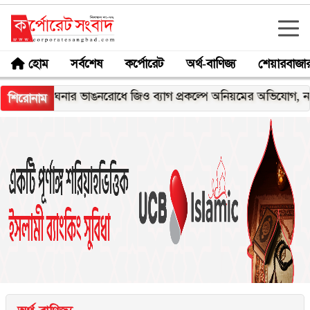
হোম
সর্বশেষ
কর্পোরেট
অর্থ-বাণিজ্য
শেয়ারবাজা
মেঘনার ভাঙনরোধে জিও ব্যাগ প্রকল্পে অনিয়মের অভিযোগ, নদীরকূলে 
শিরোনাম