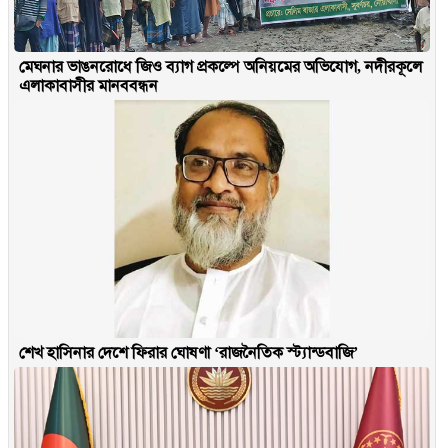
মেঘনার ভাঙনরোধে জিও ব্যাগ প্রকল্পে অনিয়মের অভিযোগ, নদীরকূলে
এলাকাবাসীর মানববন্ধন
শেখ হাসিনার দেশে ফিরার ঘোষণা ‘রাজনৈতিক স্ট্যান্ডবাজি’