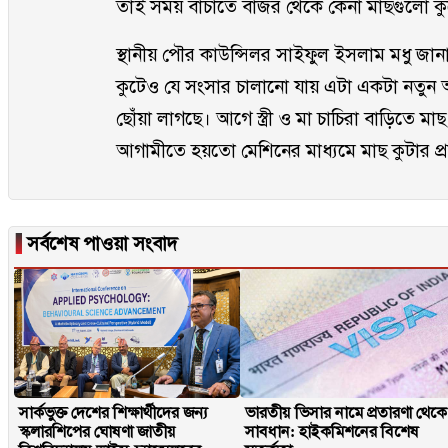
তাই সময় বাঁচাতে বাজর থেকে কেনা মাছগুলো কু
স্থানীয় পৌর কাউন্সিলর সাইফুল ইসলাম মধু জানান,
কুটেও যে সংসার চালানো যায় এটা একটা নতুন
ছোঁয়া লাগছে। আগে স্ত্রী ও মা চাচিরা বাড়িতে 
আগামীতে হয়তো মেশিনের মাধ্যমে মাছ কুটার প্রয
▐
সর্বশেষ পাওয়া সংবাদ
সার্কভুক্ত দেশের শিক্ষার্থীদের জন্য
ভারতীয় ভিসার নামে প্রতারণা থেকে
স্কলারশিপের ঘোষণা জাতীয়
সাবধান: হাইকমিশনের বিশেষ