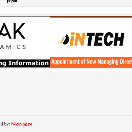
টিকিট
Nayem
ed by: