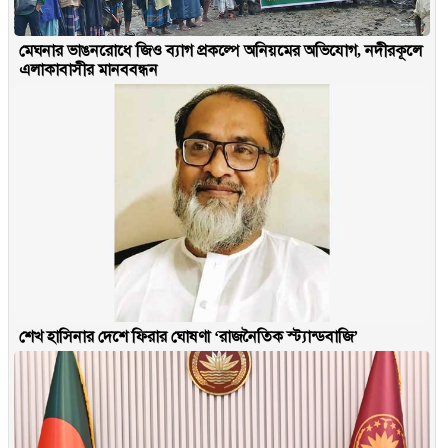
মেঘনার ভাঙনরোধে জিও ব্যাগ প্রকল্পে অনিয়মের অভিযোগ, নদীরকূলে
এলাকাবাসীর মানববন্ধন
শেখ হাসিনার দেশে ফিরার ঘোষণা ‘রাজনৈতিক স্ট্যান্ডবাজি’