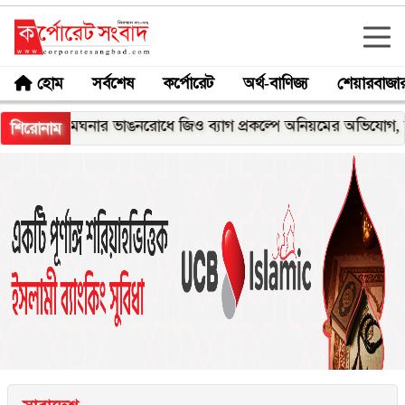
হোম
সর্বশেষ
কর্পোরেট
অর্থ-বাণিজ্য
শেয়ারবাজা
মেঘনার ভাঙনরোধে জিও ব্যাগ প্রকল্পে অনিয়মের অভিযোগ, নদীরকূলে
শিরোনাম