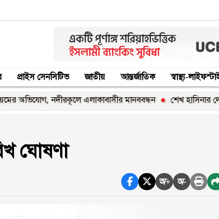
র
প্রাইস সেনসিটিভ
জাতীয়
আন্তর্জাতিক
স্বাস্থ্য-লাইফস্ট
অভিযোগ, নদীরকূলে এলাকাবাসীর মানববন্ধন
শেখ হাসিনার দেশে ফির
রিখ ঘোষণা
অ+
অ-