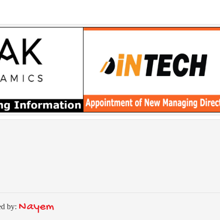
Nayem
ed by: