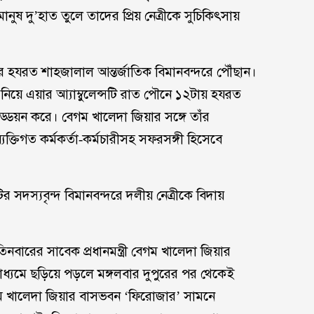
ানুষ দু’হাত তুলে তাদের প্রিয় নেত্রীকে সুচিকিৎসায়
 হযরত শাহজালাল আন্তর্জাতিক বিমানবন্দরে পৌঁছান।
িয়ে এয়ার আ্যাম্বুলেন্সটি রাত পৌনে ১২টায় হযরত
ড্ডয়ন করে। বেগম খালেদা জিয়ার সঙ্গে তাঁর
্যক্তিগত কর্মকর্তা-কর্মচারীসহ সফরসঙ্গী হিসেবে
 সদস্যবৃন্দ বিমানবন্দরে দলীয় নেত্রীকে বিদায়
িনবারের সাবেক প্রধানমন্ত্রী বেগম খালেদা জিয়ার
াধ্যমে ছড়িয়ে পড়লে মঙ্গলবার দুপুরের পর থেকেই
গম খালেদা জিয়ার বাসভবন ‘ফিরোজার’ সামনে