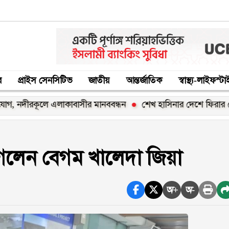
র
প্রাইস সেনসিটিভ
জাতীয়
আন্তর্জাতিক
স্বাস্থ্য-লাইফস্ট
ে এলাকাবাসীর মানববন্ধন
শেখ হাসিনার দেশে ফিরার ঘোষণা ‘রাজনৈতি
গেলেন বেগম খালেদা জিয়া
অ+
অ-