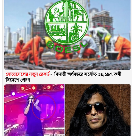
বোয়েসেলের নতুন রেকর্ড
বিদায়ী অর্থবছরে সর্বোচ্চ ১৯,১৯৭ কর্মী
বিদেশে প্রেরণ