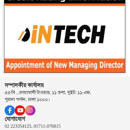
সম্পাদকীয় কার্যালয়
৫৫/বি , নোয়াখালী টাওয়ার, ১১ তলা, সুইট: ১১-এফ,
পুরানা পল্টন, ঢাকা ১০০০।
যোগাযোগ
02 223354125, 01711-076815