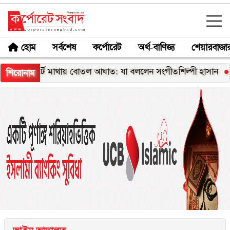
হোম
সর্বশেষ
কর্পোরেট
অর্থ-বাণিজ্য
শেয়ারবাজা
র্টে মাথায় বোতল আঘাত: যা বললেন সংগীতশিল্পী হাসান
নোয়াখালীত
শিরোনাম