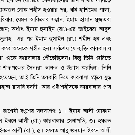
ল হুসাইন (রা.)এর সৈন্যবাহিনীর ডান শাখার দায়িত্বে
়েকজন লোক শহীদ হওয়ার পর, বনি হাশিমের পালা,
রিবার, যেমন আকিলের সন্তান, ইমাম হাসান মুজতবা
সন্তান; অর্থাৎ ইমাম হুসাইন (রা.)-এর ভাইয়েরা আবুল
্লাহ। এর পর ইমাম হুসাইন (রা.) শহীদ হন এবং
 করে অনেকে শহীদ হন। সর্বশেষ যে ব্যক্তি কারবালায়
 থেকে কারবালায় পৌঁছেছিলেন। কিন্তু তিনি দেরিতে
ত্রুপক্ষের সৈন্যরা আনন্দ ও উল্লাস করছিল। তিনি
েছেন, তাই তিনি তরবারি নিয়ে কারবালা চত্বরে যুদ্ধ
োহান্দ রাসবি বসরী। আর এই শহীদকে কারবালার শেষ
ও হাশেমী বংশের সদস্যগণ: ১ । ইমাম আলী মোকাম
স ইবনে আলী (রা.) কারবালার সেনাপতি, ৩। হযরত
হ ইবনে আলী (রা.), ৫। হযরত আবু ওসমান ইবনে আলী