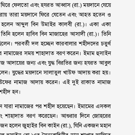
রকে ঘিরে ফেলতো এবং হযরত আব্বাস (রা.) ময়দানে যেয়ে
নরায় তারা ময়দানে ফিরে যেতেন এবং আহত হতেন ও
হলেন আব্দুল বিন উমাইর কালবী (রা.)। একা একা
ন তিনি হলেন হাবিব বিন মাজাহের আসাদী (রা.)। তিনি
লেন। পরবর্তী দল হচ্ছেন কারবালার শহীদদের চতুর্থ
 নামাজের সময় শাহাদাত বরণ করেন। ইমাম হুসাইন
মাজ আদায়ের জন্য এবং যুদ্ধ বিরতির জন্য হযরত আবুল
ছিলেন। যুদ্ধের ময়দানে সালাতুল খাউফ আদায় করা হয়।
খাউফের নামাজ আদায় করেন। এই দুই রাকাত নামাজ
শহীদ হন।
ছেন যারা নামাজের পর শহীদ হয়েছেন। ইমামের এসকল
এবং শাহাদাত বরণ করেছেন। আশুরার দিনে জোহরের
কজন হলেন জুহাইর বিন কাইন (রা.), যিনি একজন মহান