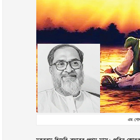
এম. গোল