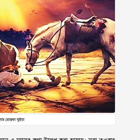
াম মোস্তফা ভুইয়া