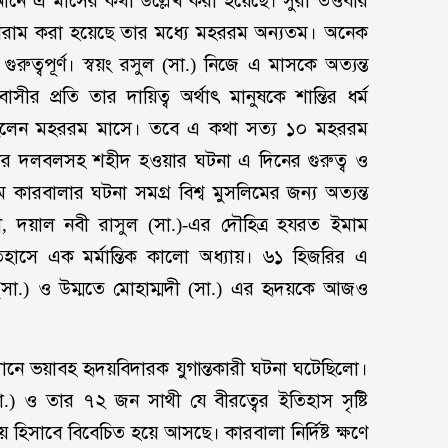
আনে এ মাসের কথা উল্লেখ করা হয়েছে। সুরা তওবার
হ হারাম করা হয়েছে তার মধ্যে মহররম অন্যতম। অনেক
রুত্বপূর্ণ। স্বয়ং রসুল (সা.) নিজে এ মাসকে অত্যন্ত
বাসীর প্রতি তার দায়িত্ব অর্থাৎ মানুষকে শান্তির ধর্ম
ছিলেন মহররম মাসে। তবে এ কথা সত্য ১০ মহররম
 তার দলবলসহ শহীদ হওয়ার ঘটনা এ দিনের গুরুত্ব ও
কারবালার ঘটনা সমগ্র বিশ্ব মুসলিমের জন্য অত্যন্ত
ন্ডারী, দয়াল নবী রাসুল (সা.)-এর দৌহিত্র হযরত ইমাম
 ইতিহাসে এক মর্মান্তিক কালো অধ্যায়। ৬১ হিজরির এ
 (সা.) ও উম্মতে মোহাম্মদী (সা.) এর হৃদয়কে আজও
ে ভয়াবহ হৃদয়বিদারক যুগান্তকারী ঘটনা ঘটেছিলো।
রা.) ও তার ৭২ জন সাথী যে বীরত্বের ইতিহাস সৃষ্টি
িসাবে বিবেচিত হয়ে আসছে। কারবালা নির্দিষ্ট ক্ষণে