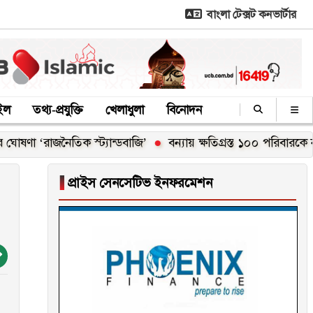
বাংলা টেক্সট কনভার্টার
াইল
তথ্য-প্রযুক্তি
খেলাধুলা
বিনোদন
তিক স্ট্যান্ডবাজি’
বন্যায় ক্ষতিগ্রস্ত ১০০ পরিবারকে নতুন ঘর দেবেন প
▐
প্রাইস সেনসেটিভ ইনফরমেশন