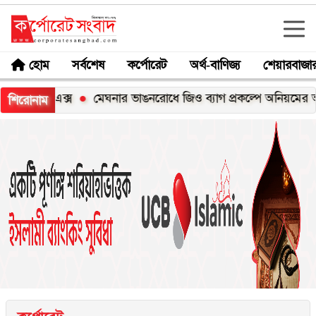
হোম
সর্বশেষ
কর্পোরেট
অর্থ-বাণিজ্য
শেয়ারবাজা
সি১০০এক্স
মেঘনার ভাঙনরোধে জিও ব্যাগ প্রকল্পে অনিয়মের অভিযোগ
শিরোনাম