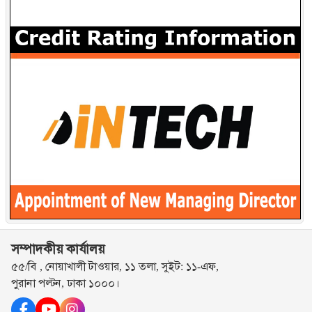
সম্পাদকীয় কার্যালয়
৫৫/বি , নোয়াখালী টাওয়ার, ১১ তলা, সুইট: ১১-এফ,
পুরানা পল্টন, ঢাকা ১০০০।