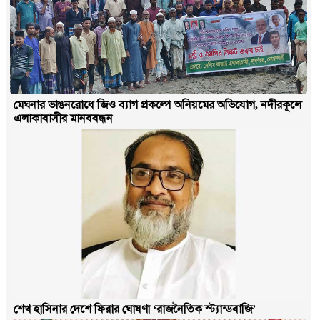
মেঘনার ভাঙনরোধে জিও ব্যাগ প্রকল্পে অনিয়মের অভিযোগ, নদীরকূলে
এলাকাবাসীর মানববন্ধন
শেখ হাসিনার দেশে ফিরার ঘোষণা ‘রাজনৈতিক স্ট্যান্ডবাজি’