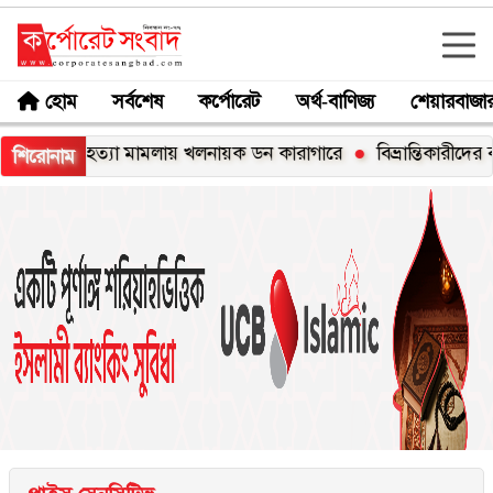
হোম
সর্বশেষ
কর্পোরেট
অর্থ-বাণিজ্য
শেয়ারবাজা
হ হত্যা মামলায় খলনায়ক ডন কারাগারে
বিভ্রান্তিকারীদের ব্যাপারে স
শিরোনাম