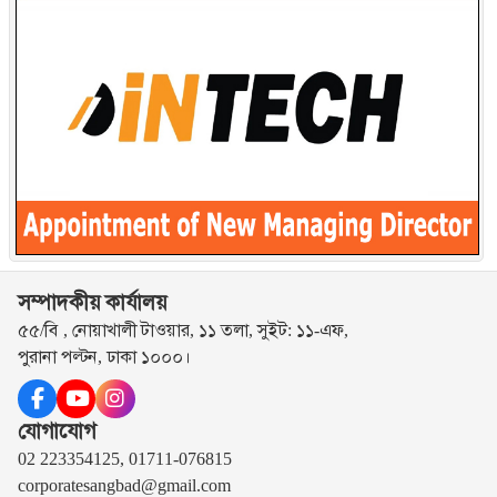
সম্পাদকীয় কার্যালয়
৫৫/বি , নোয়াখালী টাওয়ার, ১১ তলা, সুইট: ১১-এফ,
পুরানা পল্টন, ঢাকা ১০০০।
যোগাযোগ
02 223354125, 01711-076815
corporatesangbad@gmail.com