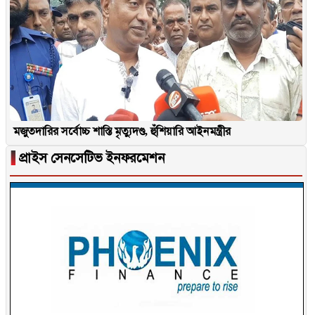
মজুতদারির সর্বোচ্চ শাস্তি মৃত্যুদণ্ড, হুঁশিয়ারি আইনমন্ত্রীর
▐
প্রাইস সেনসেটিভ ইনফরমেশন