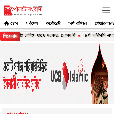
হোম
সর্বশেষ
কর্পোরেট
অর্থ-বাণিজ্য
শেয়ারবাজা
্টা চালিয়ে যাচ্ছে সরকার: প্রধানমন্ত্রী
“৪র্থ আইসিসি এমার্জিং এশিয়া 
শিরোনাম