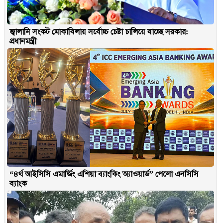
জ্বালানি সংকট মোকাবিলায় সর্বোচ্চ চেষ্টা চালিয়ে যাচ্ছে সরকার:
প্রধানমন্ত্রী
“৪র্থ আইসিসি এমার্জিং এশিয়া ব্যাংকিং অ্যাওয়ার্ড” পেলো এনসিসি
ব্যাংক