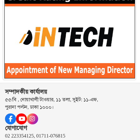
সম্পাদকীয় কার্যালয়
৫৫/বি , নোয়াখালী টাওয়ার, ১১ তলা, সুইট: ১১-এফ,
পুরানা পল্টন, ঢাকা ১০০০।
যোগাযোগ
02 223354125, 01711-076815