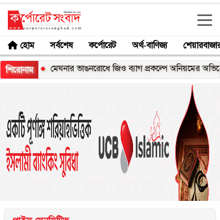
হোম
সর্বশেষ
কর্পোরেট
অর্থ-বাণিজ্য
শেয়ারবাজা
্স
মেঘনার ভাঙনরোধে জিও ব্যাগ প্রকল্পে অনিয়মের অভিযোগ, নদীর
শিরোনাম