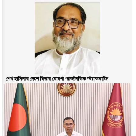
শেখ হাসিনার দেশে ফিরার ঘোষণা ‘রাজনৈতিক স্ট্যান্ডবাজি’