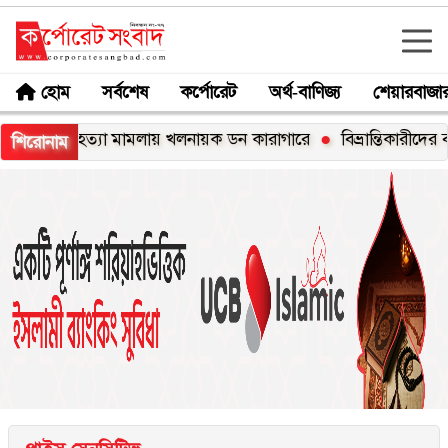
হোম
সর্বশেষ
কর্পোরেট
অর্থ-বাণিজ্য
শেয়ারবাজা
াহ হত্যা মামলায় খলনায়ক ডন কারাগারে
বিভ্রান্তিকারীদের ব্যাপারে স
শিরোনাম