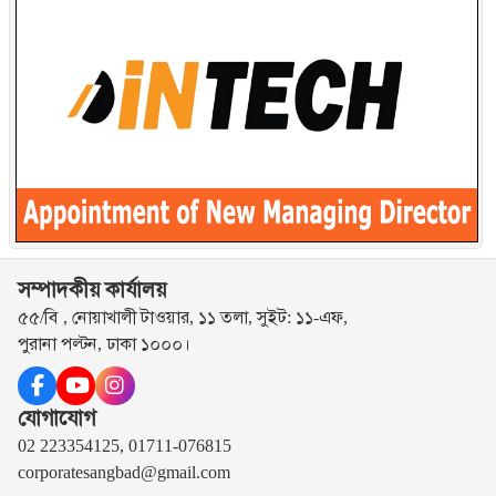
সম্পাদকীয় কার্যালয়
৫৫/বি , নোয়াখালী টাওয়ার, ১১ তলা, সুইট: ১১-এফ,
পুরানা পল্টন, ঢাকা ১০০০।
যোগাযোগ
02 223354125, 01711-076815
corporatesangbad@gmail.com