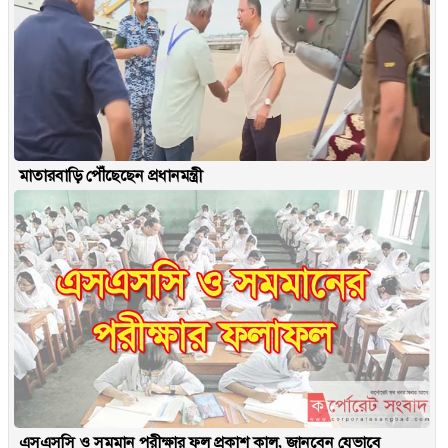
মাতারবাড়ি পৌঁছেছেন প্রধানমন্ত্রী
এসএসসি ও সমমান পরীক্ষার ফল প্রকাশ কাল, জানবেন যেভাবে