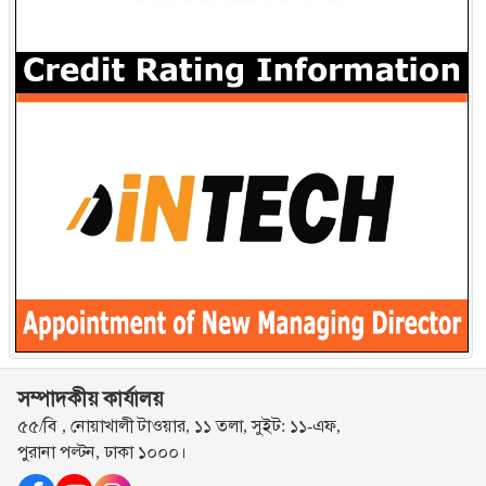
সম্পাদকীয় কার্যালয়
৫৫/বি , নোয়াখালী টাওয়ার, ১১ তলা, সুইট: ১১-এফ,
পুরানা পল্টন, ঢাকা ১০০০।