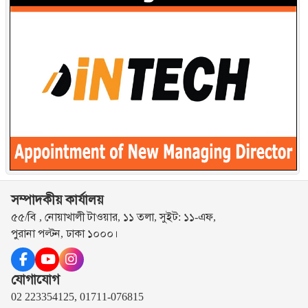
সম্পাদকীয় কার্যালয়
৫৫/বি , নোয়াখালী টাওয়ার, ১১ তলা, সুইট: ১১-এফ,
পুরানা পল্টন, ঢাকা ১০০০।
যোগাযোগ
02 223354125, 01711-076815