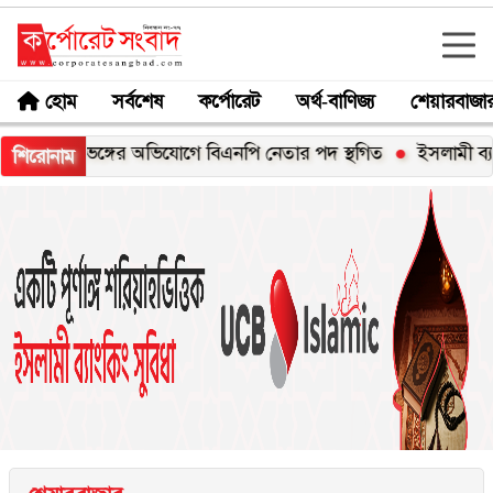
হোম
সর্বশেষ
কর্পোরেট
অর্থ-বাণিজ্য
শেয়ারবাজা
ঙ্খলাভঙ্গের অভিযোগে বিএনপি নেতার পদ স্থগিত
ইসলামী ব্যাংকের উ
শিরোনাম