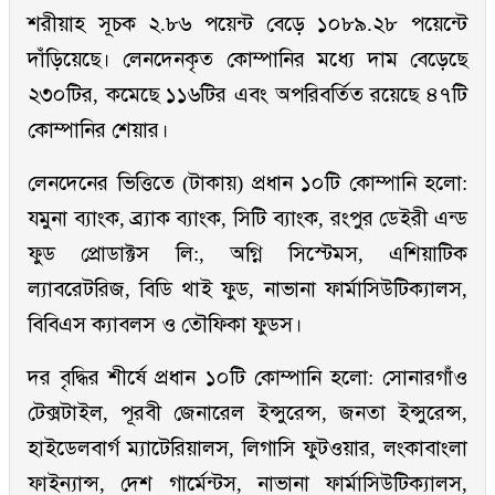
শরীয়াহ সূচক ২.৮৬ পয়েন্ট বেড়ে ১০৮৯.২৮ পয়েন্টে
দাঁড়িয়েছে। লেনদেনকৃত কোম্পানির মধ্যে দাম বেড়েছে
২৩০টির, কমেছে ১১৬টির এবং অপরিবর্তিত রয়েছে ৪৭টি
কোম্পানির শেয়ার।
লেনদেনের ভিত্তিতে (টাকায়) প্রধান ১০টি কোম্পানি হলো:
যমুনা ব্যাংক, ব্র্যাক ব্যাংক, সিটি ব্যাংক, রংপুর ডেইরী এন্ড
ফুড প্রোডাক্টস লি:, অগ্নি সিস্টেমস, এশিয়াটিক
ল্যাবরেটরিজ, বিডি থাই ফুড, নাভানা ফার্মাসিউটিক্যালস,
বিবিএস ক্যাবলস ও তৌফিকা ফুডস।
দর বৃদ্ধির শীর্ষে প্রধান ১০টি কোম্পানি হলো: সোনারগাঁও
টেক্সটাইল, পূরবী জেনারেল ইন্সুরেন্স, জনতা ইন্সুরেন্স,
হাইডেলবার্গ ম্যাটেরিয়ালস, লিগাসি ফুটওয়ার, লংকাবাংলা
ফাইন্যান্স, দেশ গার্মেন্টস, নাভানা ফার্মাসিউটিক্যালস,