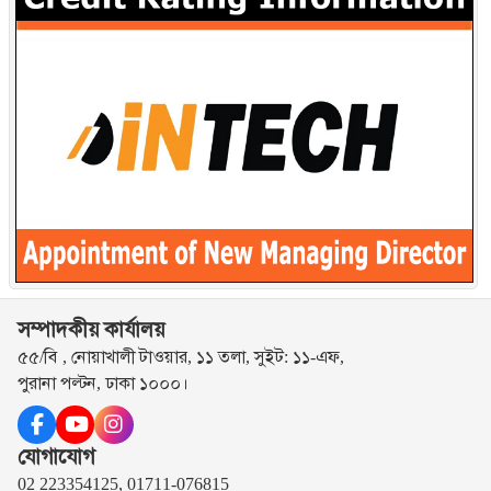
সম্পাদকীয় কার্যালয়
৫৫/বি , নোয়াখালী টাওয়ার, ১১ তলা, সুইট: ১১-এফ,
পুরানা পল্টন, ঢাকা ১০০০।
যোগাযোগ
02 223354125, 01711-076815