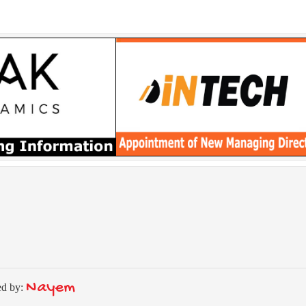
Nayem
ed by: