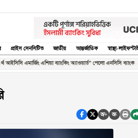
র
প্রাইস সেনসিটিভ
জাতীয়
আন্তর্জাতিক
স্বাস্থ্য-লাইফস্ট
সি এমার্জিং এশিয়া ব্যাংকিং অ্যাওয়ার্ড” পেলো এনসিসি ব্যাংক
মজুতদা
ি
অ+
অ-