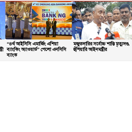
“৪র্থ আইসিসি এমার্জিং এশিয়া
মজুতদারির সর্বোচ্চ শাস্তি মৃত্যুদণ্ড,
্রী
ব্যাংকিং অ্যাওয়ার্ড” পেলো এনসিসি
হুঁশিয়ারি আইনমন্ত্রীর
ব্যাংক