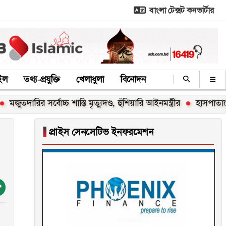
বাংলা টেক্সট কনভার্টার
াইল
তথ্য-প্রযুক্তি
খেলাধুলা
বিনোদন
রির সর্বোচ্চ শাস্তি মৃত্যুদণ্ড, হুঁশিয়ারি আইনমন্ত্রীর
হাসপাতালে ভর্তি মি
▐
প্রাইস সেনসেটিভ ইনফরমেশন