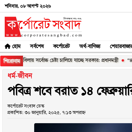
শনিবার, ০৮ আগস্ট ২০২৬
হোম
সর্বশেষ
কর্পোরেট
অর্থ-বাণিজ্য
শেয়ারবাজা
াবিলায় সর্বোচ্চ চেষ্টা চালিয়ে যাচ্ছে সরকার: প্রধানমন্ত্রী
“৪র্থ আইসি
শিরোনাম
ধর্ম-জীবন
পবিত্র শবে বরাত ১৪ ফেব্রুয়ার
কর্পোরেট সংবাদ ডেস্ক
প্রকাশিত: ৩০ জানুয়ারি, ২০২৫, ৭:১৩ অপরাহ্ন