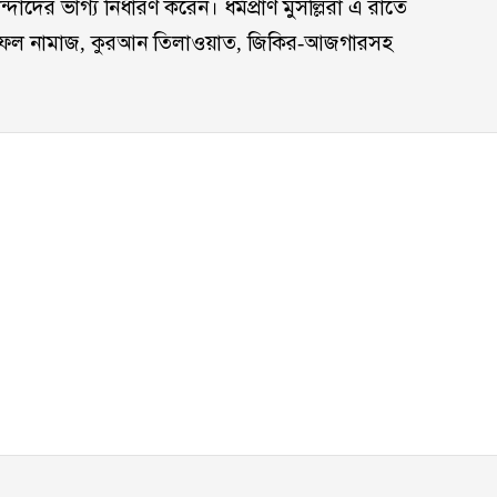
াদের ভাগ্য নির্ধারণ করেন। ধর্মপ্রাণ মুসল্লিরা এ রাতে
 নফল নামাজ, কুরআন তিলাওয়াত, জিকির-আজগারসহ