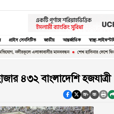
র
প্রাইস সেনসিটিভ
জাতীয়
আন্তর্জাতিক
স্বাস্থ্য-লাইফস্ট
নদীরকূলে এলাকাবাসীর মানববন্ধন
শেখ হাসিনার দেশে ফিরার ঘোষণা 
জার ৪৩২ বাংলাদেশি হজযাত্রী
অ+
অ-