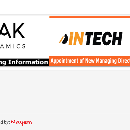
Nayem
ed by: