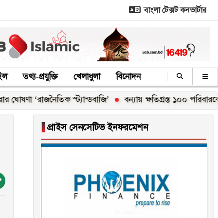
বাংলা টেক্সট কনভার্টার
াইল
তথ্য-প্রযুক্তি
খেলাধুলা
বিনোদন
‘রাজনৈতিক স্ট্যান্ডবাজি’
বন্যায় ক্ষতিগ্রস্ত ১০০ পরিবারকে নতুন ঘর 
▐
প্রাইস সেনসেটিভ ইনফরমেশন