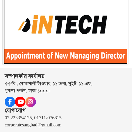
সম্পাদকীয় কার্যালয়
৫৫/বি , নোয়াখালী টাওয়ার, ১১ তলা, সুইট: ১১-এফ,
পুরানা পল্টন, ঢাকা ১০০০।
যোগাযোগ
02 223354125, 01711-076815
corporatesangbad@gmail.com