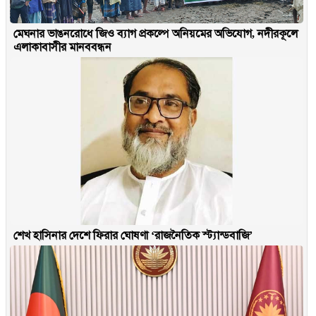
মেঘনার ভাঙনরোধে জিও ব্যাগ প্রকল্পে অনিয়মের অভিযোগ, নদীরকূলে
এলাকাবাসীর মানববন্ধন
শেখ হাসিনার দেশে ফিরার ঘোষণা ‘রাজনৈতিক স্ট্যান্ডবাজি’