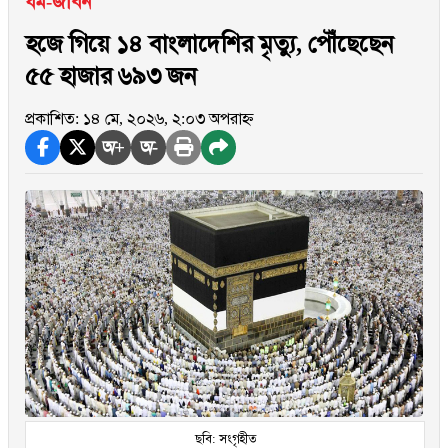
ধর্ম-জীবন
হজে গিয়ে ১৪ বাংলাদেশির মৃত্যু, পৌঁছেছেন
৫৫ হাজার ৬৯৩ জন
প্রকাশিত: ১৪ মে, ২০২৬, ২:০৩ অপরাহ্ন
অ+
অ-
ছবি: সংগৃহীত