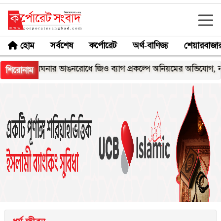
হোম
সর্বশেষ
কর্পোরেট
অর্থ-বাণিজ্য
শেয়ারবাজা
মেঘনার ভাঙনরোধে জিও ব্যাগ প্রকল্পে অনিয়মের অভিযোগ, নদীরকূলে 
শিরোনাম