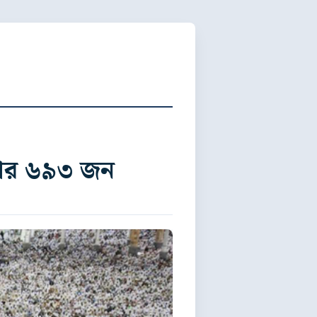
াজার ৬৯৩ জন