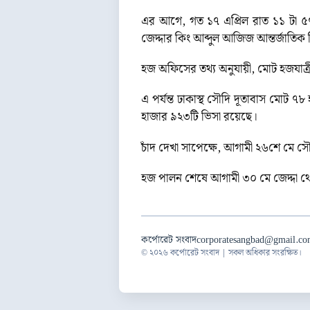
এর আগে, গত ১৭ এপ্রিল রাত ১১ টা ৫৭
জেদ্দার কিং আব্দুল আজিজ আন্তর্জাতিক ব
হজ অফিসের তথ্য অনুযায়ী, মোট হজযাত
এ পর্যন্ত ঢাকাস্থ সৌদি দূতাবাস মোট ৭
হাজার ৯২৩টি ভিসা রয়েছে।
চাঁদ দেখা সাপেক্ষে, আগামী ২৬শে মে স
হজ পালন শেষে আগামী ৩০ মে জেদ্দা থেক
কর্পোরেট সংবাদ
corporatesangbad@gmail.c
© ২০২৬ কর্পোরেট সংবাদ | সকল অধিকার সংরক্ষিত।