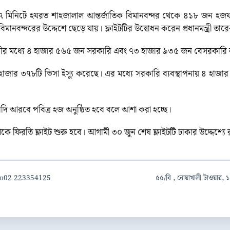
 মিনিটে হযরত শাহজালাল আন্তর্জাতিক বিমানবন্দর থেকে ৪১৮ জন হজযাত্
িমানবন্দরের উদ্দেশে ছেড়ে যায়। ফ্লাইটটির উদ্বোধন করেন প্রধানমন্ত্রী তা
্রীর মধ্যে ৪ হাজার ৫৬৫ জন সরকারি এবং ৭৩ হাজার ৯৩৫ জন বেসরকারি 
৮ হাজার ৩৭৮টি ভিসা ইস্যু করেছে। এর মধ্যে সরকারি ব্যবস্থাপনায় ৪ হাজ
ৌদি আরবে পবিত্র হজ অনুষ্ঠিত হবে বলে আশা করা হচ্ছে।
ে ফিরতি ফ্লাইট শুরু হবে। আগামী ৩০ জুন শেষ ফ্লাইটটি ঢাকার উদ্দেশ্যে
om
02 223354125
৫৫/বি , নোয়াখালী টাওয়ার, ১