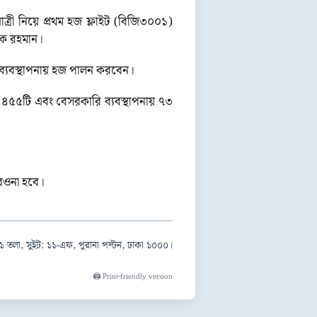
রী নিয়ে প্রথম হজ ফ্লাইট (বিজি৩০০১)
রেক রহমান।
ব্যবস্থাপনায় হজ পালন করবেন।
ার ৪৫৫টি এবং বেসরকারি ব্যবস্থাপনায় ৭৩
 রওনা হবে।
১ তলা, সুইট: ১১-এফ, পুরানা পল্টন, ঢাকা ১০০০।
🖨️ Print-friendly version