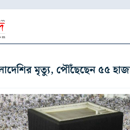
লাদেশির মৃত্যু, পৌঁছেছেন ৫৫ হ