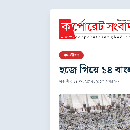
ধর্ম-জীবন
হজে গিয়ে ১৪ বাং
প্রকাশিত: ১৪ মে, ২০২৬, ২:০৩ অপরাহ্ন ·