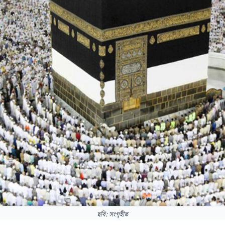
ছবি: সংগৃহীত