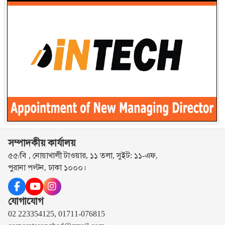
সম্পাদকীয় কার্যালয়
৫৫/বি , নোয়াখালী টাওয়ার, ১১ তলা, সুইট: ১১-এফ,
পুরানা পল্টন, ঢাকা ১০০০।
যোগাযোগ
02 223354125, 01711-076815