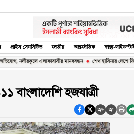
র
প্রাইস সেনসিটিভ
জাতীয়
আন্তর্জাতিক
স্বাস্থ্য-লাইফস্ট
 নদীরকূলে এলাকাবাসীর মানববন্ধন
শেখ হাসিনার দেশে ফিরার ঘোষণা
১ বাংলাদেশি হজযাত্রী
অ+
অ-