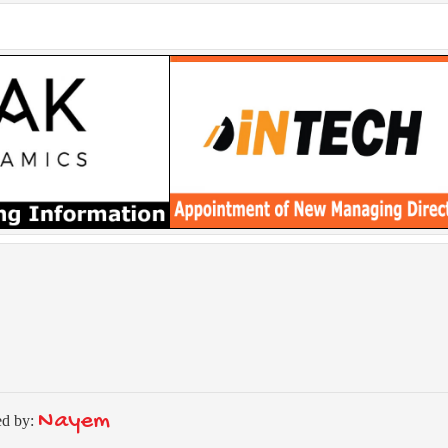
Nayem
ed by: