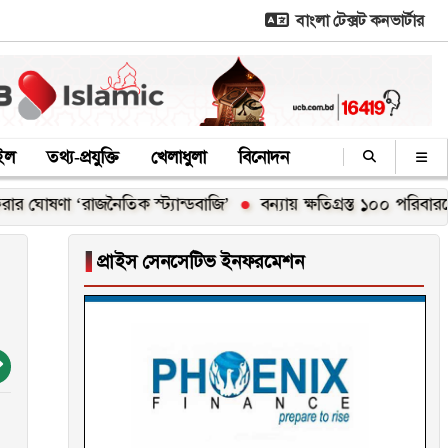
বাংলা টেক্সট কনভার্টার
াইল
তথ্য-প্রযুক্তি
খেলাধুলা
বিনোদন
 ‘রাজনৈতিক স্ট্যান্ডবাজি’
বন্যায় ক্ষতিগ্রস্ত ১০০ পরিবারকে নতুন ঘর
▐
প্রাইস সেনসেটিভ ইনফরমেশন