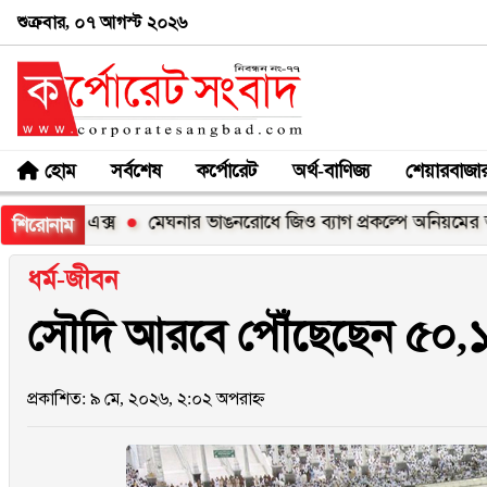
শুক্রবার, ০৭ আগস্ট ২০২৬
হোম
সর্বশেষ
কর্পোরেট
অর্থ-বাণিজ্য
শেয়ারবাজা
১০০এক্স
মেঘনার ভাঙনরোধে জিও ব্যাগ প্রকল্পে অনিয়মের অভিযোগ,
শিরোনাম
ধর্ম-জীবন
সৌদি আরবে পৌঁছেছেন ৫০,১১
প্রকাশিত: ৯ মে, ২০২৬, ২:০২ অপরাহ্ন