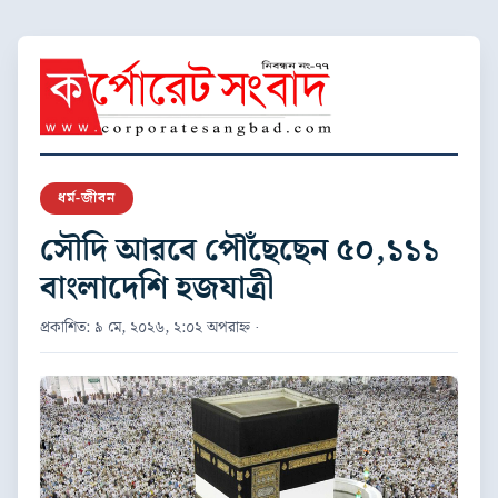
ধর্ম-জীবন
সৌদি আরবে পৌঁছেছেন ৫০,১১১
বাংলাদেশি হজযাত্রী
প্রকাশিত: ৯ মে, ২০২৬, ২:০২ অপরাহ্ন ·